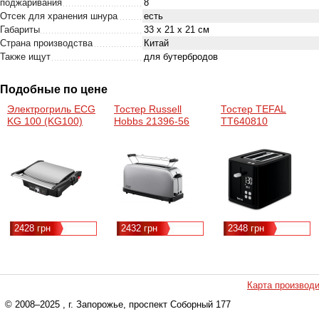
поджаривания
8
Отсек для хранения шнура
есть
Габариты
33 x 21 x 21 см
Страна производства
Китай
Также ищут
для бутербродов
Подобные по цене
Электрогриль ECG
Тостер Russell
Тостер TEFAL
KG 100 (KG100)
Hobbs 21396-56
TT640810
2428 грн
2432 грн
2348 грн
Карта производ
© 2008–2025
, г. Запорожье, проспект Соборный 177