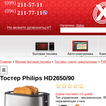
(099)
211-57-11
(096)
211-77-11
Например,
Nokia
Не можете дозвониться?
Бытовая техника
Авто-электроника
Комп
Главная
»
Мелкая бытовая техника
»
Тостеры, грили, шашлычницы
»
PHI
Тостер Philips HD2650/90
(сроки поставки 1-5 дней)
Тип управления - механическое, 95
нержавеющая сталь