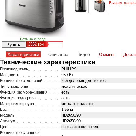
Бывает дешев
Есть на складе
2552
грн
Характеристики
Описание
Видео
Отзывы
Доста
Технические характеристики
Производитель
PHILIPS
Мощность
950 Вт
Количество отделений
2 отделения для тостов
Тип управления
механическое
Функция размораживания
есть
Функция подогрева
есть
Материал корпуса
металл + пластик
Вес
1.55 кг
Модель
HD2650/90
Артикул
HD2650/90
Цвет
нержавеющая сталь
Количество степеней