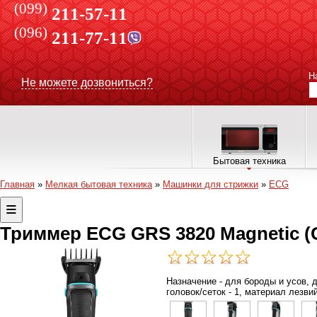
(099)
211-57-11
(096)
211-77-11
Н
Не можете дозвониться?
Бытовая техника
Главная
»
Мелкая бытовая техника
»
Машинки для стрижки
»
ECG
Триммер ECG GRS 3820 Magnetic (
Назначение - для бороды и усов, д
головок/сеток - 1, материал лезви