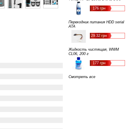
176 грн
Переходник питания HDD serial
ATA
29.32 грн
Жидкость чистящая, WWM
CL06, 200 г
177 грн
Смотреть все