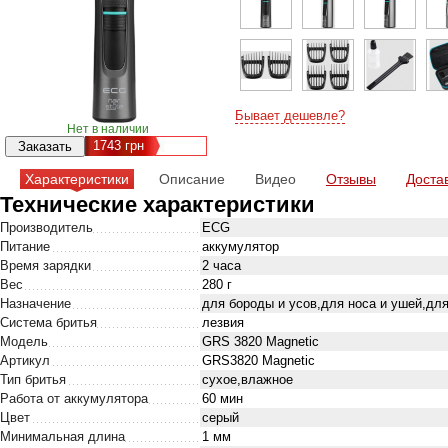
Бывает дешевле?
Нет в наличии
1743
грн
Характеристики
Описание
Видео
Отзывы
Доста
Технические характеристики
Производитель
ECG
Питание
аккумулятор
Время зарядки
2 часа
Вес
280 г
Назначение
для бороды и усов,для носа и ушей,для
Система бритья
лезвия
Модель
GRS 3820 Magnetic
Артикул
GRS3820 Magnetic
Тип бритья
сухое,влажное
Работа от аккумулятора
60 мин
Цвет
серый
Минимальная длина
1 мм