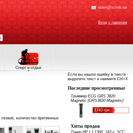
sales@xcom.ua
Вход с паролем
к
Спорт и отдых
Если вы нашли ошибку в тексте -
выделите текст и нажмите Ctrl+X
Последние просмотренные
Триммер ECG GRS 3820
Magnetic (GRS3820 Magnetic)
1743 грн
- лезвия, количество бритвенных
Хиты продаж
Тонер HP LJ 1300, 143 г, SCC