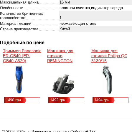
Максимальная длина
16 мм
Особенности
влажная очистка,индикатор заряда
Количество бритвенных
головок/сеток
1
Материал лезвий
нержавеющая сталь
Страна производства
Китай
Подобные по цене
Триммер Panasonic
Машинка для
Машинка для
ER-GB40 (ER-
стрижки
стрижки Philips QC
GB40-A520)
REMINGTON
5130/15
PG6030
(QC5130/15)
1490 грн
1492 грн
1494 грн
© 2008–2025
, г. Запорожье, проспект Соборный 177