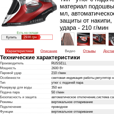
материал подошвы 
мл, автоматическо
защиты от накипи,
удара - 210 г/мин
Есть на складе
2938
грн
Характеристики
Описание
Видео
Отзывы
Доста
Технические характеристики
Производитель
RUSSELL
Мощность
2600 Вт
Паровой удар
210 г/мин
Особенности
световая индикация работы,регулятор н
Тип
утюг с подачей пара
Резервуар для воды
350 мл
Подача пара
50 г/мин
Безопасность и защита
автоматическое отключение,система са
Режимы
вертикальное отпаривание
Подключение
проводное
Функции
вертикальное отпаривание