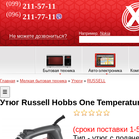
(099)
211-57-11
(096)
211-77-11
Например,
Nokia
Не можете дозвониться?
Бытовая техника
Авто-электроника
Комп
Главная
»
Мелкая бытовая техника
»
Утюги
»
RUSSELL
Утюг Russell Hobbs One Temperatur
(сроки поставки 1-
Тип - утюг с подач