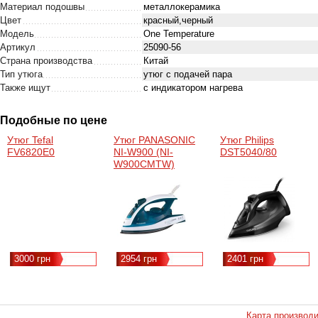
Материал подошвы
металлокерамика
Цвет
красный,черный
Модель
One Temperature
Артикул
25090-56
Страна производства
Китай
Тип утюга
утюг с подачей пара
Также ищут
с индикатором нагрева
Подобные по цене
Утюг Tefal
Утюг PANASONIC
Утюг Philips
FV6820E0
NI-W900 (NI-
DST5040/80
W900CMTW)
3000 грн
2954 грн
2401 грн
Карта производ