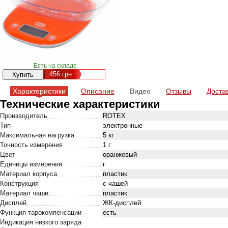
Есть на складе
456
грн
Характеристики
Описание
Видео
Отзывы
Доста
Технические характеристики
Производитель
ROTEX
Тип
электронные
Максимальная нагрузка
5 кг
Точность измерения
1 г
Цвет
оранжевый
Единицы измерения
г
Материал корпуса
пластик
Конструкция
с чашей
Материал чаши
пластик
Дисплей
ЖК-дисплей
Функция тарокомпенсации
есть
Индикация низкого заряда