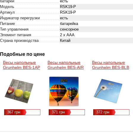
батареи
есть
Модель
RSK19-P
Артикул
RSK19-P
Индикатор перегрузки
есть
Питание
батарейка
Тип управления
сенсорное
Элемент питания
2 х ААА
Страна производства
Китай
Подобные по цене
Весы напольные
Весы напольные
Весы напольные
Grunhelm BES-1AP
Grunhelm BES-AIR
Grunhelm BES-BLB
367 грн
371 грн
372 грн