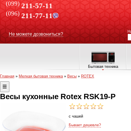
(099)
211-57-11
(096)
211-77-11
Н
Не можете дозвониться?
Бытовая техника
Главная
»
Мелкая бытовая техника
»
Весы
»
ROTEX
Весы кухонные Rotex RSK19-P
с чашей
Бывает дешевле?