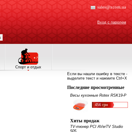
sales@xcom.ua
Вход с паролем
к
Спорт и отдых
Если вы нашли ошибку в тексте -
выделите текст и нажмите Ctrl+X
Последние просмотренные
Весы кухонные Rotex RSK19-P
456 грн
Хиты продаж
TV-тюнер PCI AVerTV Studio
505