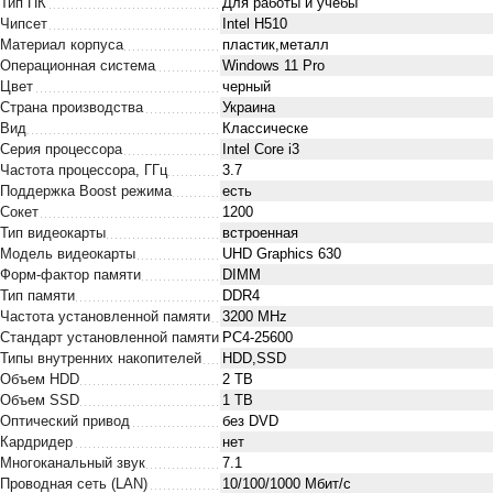
Тип ПК
Для работы и учебы
Чипсет
Intel H510
Материал корпуса
пластик,металл
Операционная система
Windows 11 Pro
Цвет
черный
Страна производства
Украина
Вид
Классическе
Серия процессора
Intel Core i3
Частота процессора, ГГц
3.7
Поддержка Boost режима
есть
Сокет
1200
Тип видеокарты
встроенная
Модель видеокарты
UHD Graphics 630
Форм-фактор памяти
DIMM
Тип памяти
DDR4
Частота установленной памяти
3200 MHz
Стандарт установленной памяти
PC4-25600
Типы внутренних накопителей
HDD,SSD
Объем HDD
2 TB
Объем SSD
1 TB
Оптический привод
без DVD
Кардридер
нет
Многоканальный звук
7.1
Проводная сеть (LAN)
10/100/1000 Мбит/с