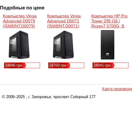
Подобные по цене
Компьютер Vinga
Компьютер Vinga
Компьютер HP Pro
Advanced D0079
Advanced D0071
Tower 295 G8 /
(I5M8INT.D0079)
(I5M8INT.D0071)
Ryzen7 5700G, 8,
512, DVD-WR, K&M
(9H699ET)
24896 грн
24760 грн
24941 грн
Карта производ
© 2008–2025
, г. Запорожье, проспект Соборный 177