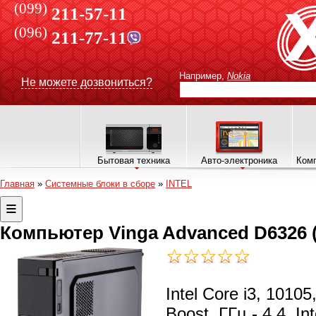
(099)
211-57-11
(096)
211-77-11
Например,
Nokia
Не можете дозвониться?
Бытовая техника
Авто-электроника
Комп
Главная
»
Системные блоки в сборе
»
INTEL
Компьютер Vinga Advanced D6326 
Intel Core i3, 1010
Boost, ГГц - 4.4, I