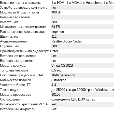
Внешние порты и разъемы
1 x HDMI,1 x VGA,1 x Нeadphone,1 х Mic
Устройства ввода в комплекте
нет
Мощность блока питания
400 Вт
Количество слотов
2
Высота, мм
300
Максимальный объем памяти
64 ГБ
Расположение блока питания
верхнее
Ширина, мм
112
Аудиоконтроллер
Realtek Audio Codec
Глубина, мм
380
Производитель чипа видеокарты
Intel
Встроенная веб-камера
нет
Встроенные динамики
нет
Модель корпуса
Vinga CS302B
Толщина металла
0.5 мм
Поколение процессора Intel
10-th generation
Количество потоков
8 потоков
Частота в Boost, ГГц
4.4
Также ищут
до 25000 грн,до 30000 грн,с Windows,с
Модель процессора
10105
Охлаждение
охлаждение ЦП: BOX кулер
Возможность крепления VESA
нет
Встроенный микрофон
нет