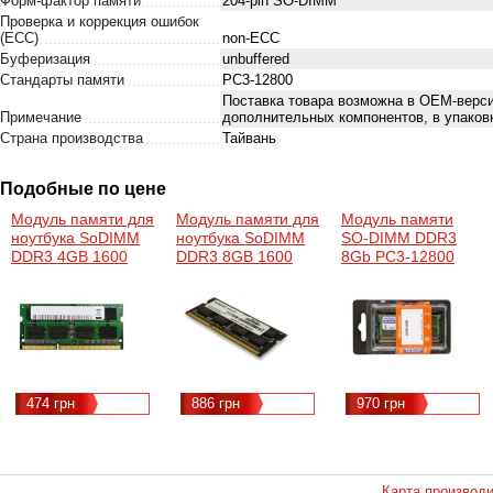
Форм-фактор памяти
204-pin SO-DIMM
Проверка и коррекция ошибок
(ECC)
non-ECC
Буферизация
unbuffered
Стандарты памяти
PC3-12800
Поставка товара возможна в ОЕМ-верси
Примечание
дополнительных компонентов, в упаков
Страна производства
Тайвань
Подобные по цене
Модуль памяти для
Модуль памяти для
Модуль памяти
ноутбука SoDIMM
ноутбука SoDIMM
SO-DIMM DDR3
DDR3 4GB 1600
DDR3 8GB 1600
8Gb PC3-12800
MHz Golden
MHz AMD
(1600MHz)
Memory
(R538G1601S2S-U)
Goodram /
(GM16LS11/4)
GR1600S364L11/8G
474 грн
886 грн
970 грн
Карта производ