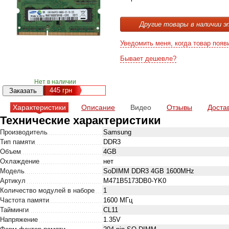
Другие товары в наличии э
Уведомить меня, когда товар появ
Бывает дешевле?
Нет в наличии
445
грн
Характеристики
Описание
Видео
Отзывы
Доста
Технические характеристики
Производитель
Samsung
Тип памяти
DDR3
Объем
4GB
Охлаждение
нет
Модель
SoDIMM DDR3 4GB 1600MHz
Артикул
M471B5173DB0-YK0
Количество модулей в наборе
1
Частота памяти
1600 МГц
Тайминги
CL11
Напряжение
1.35V