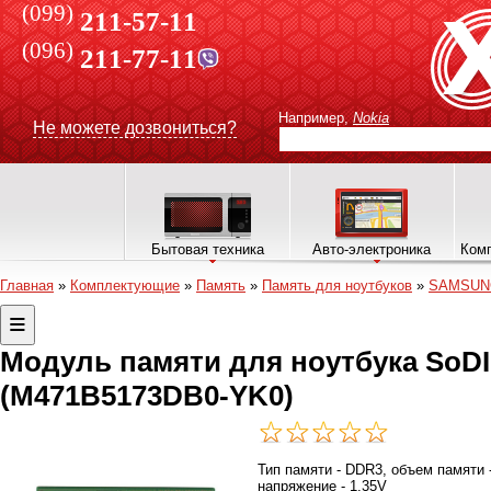
(099)
211-57-11
(096)
211-77-11
Например,
Nokia
Не можете дозвониться?
Бытовая техника
Авто-электроника
Комп
Главная
»
Комплектующие
»
Память
»
Память для ноутбуков
»
SAMSUN
Модуль памяти для ноутбука So
(M471B5173DB0-YK0)
Тип памяти - DDR3, объем памяти -
напряжение - 1.35V