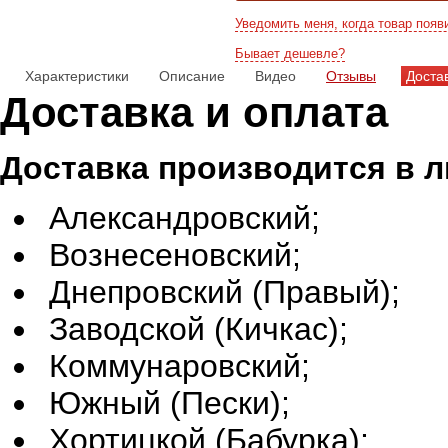
Уведомить меня, когда товар появ
Бывает дешевле?
Характеристики
Описание
Видео
Отзывы
Доста
Доставка и оплата
Доставка производится в 
Александровский;
Вознесеновский;
Днепровский (Правый);
Заводской (Кичкас);
Коммунаровский;
Южный (Пески);
Хортицкой (Бабурка);