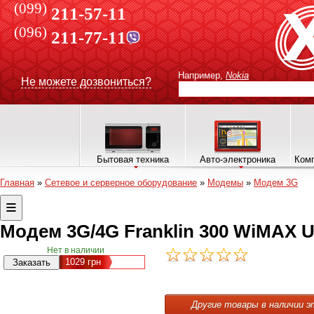
(099)
211-57-11
(096)
211-77-11
Например,
Nokia
Не можете дозвониться?
Бытовая техника
Авто-электроника
Комп
Главная
»
Сетевое и серверное оборудование
»
Модемы
»
Модем 3G
Модем 3G/4G Franklin 300 WiMAX
Нет в наличии
1029
грн
Другие товары в наличии э