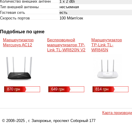
Количество внешних антенн
1 x 2 dBi
Тип внешней антенны
несъемная
Гостевая сеть
есть
Скорость портов
100 Мбит/сек
Подобные по цене
Маршрутизатор
Беспроводной
Маршрутизатор
Mercusys AC12
маршрутизатор TP-
TP-Link TL-
Link TL-WR820N V2
WR845N
(N300, 1xFE WAN,
2xFE LAN, RE, AP,
WISP, Tether, 2
внешние антенны)
870 грн
649 грн
814 грн
Карта производ
© 2008–2025
, г. Запорожье, проспект Соборный 177