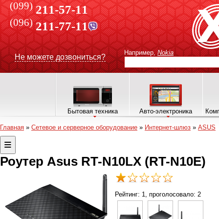
(099)
211-57-11
(096)
211-77-11
Например,
Nokia
Не можете дозвониться?
Бытовая техника
Авто-электроника
Комп
Главная
»
Сетевое и серверное оборудование
»
Интернет-шлюз
»
ASUS
Роутер Asus RT-N10LX (RT-N10E)
Рейтинг:
1
, проголосовало:
2