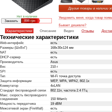
Другие товары в наличии э
Нет в наличии
Уведомить меня, когда товар появ
898
грн
Бывает дешевле?
Характеристики
Описание
Видео
Отзывы
Доста
Технические характеристики
Web-интерфейс
есть
Размеры (ШxВxГ)
168x30x124 мм
NAT
есть
DHCP-сервер
есть
Производитель
Asus
Вес
210 г
SPI
есть
Тип
Wi-Fi точка доступа
Защита информации
WEP, WPA, WPA2, 802.1x
Коммутатор
4xLAN
Стандарт беспроводной связи
802.11n, частота 2.4 ГГц
Макс. скорость беспроводного
соединения
150 Мбит/с
Мощность передатчика
19 dBM
Межсетевой экран (FireWall)
есть