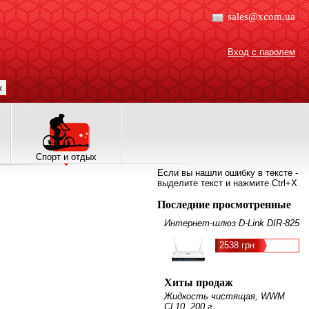
sales@xcom.ua
Вход с паролем
к
Спорт и отдых
Если вы нашли ошибку в тексте -
выделите текст и нажмите Ctrl+X
Последние просмотренные
Интернет-шлюз D-Link DIR-825
2538 грн
Хиты продаж
Жидкость чистящая, WWM
CL10, 200 г