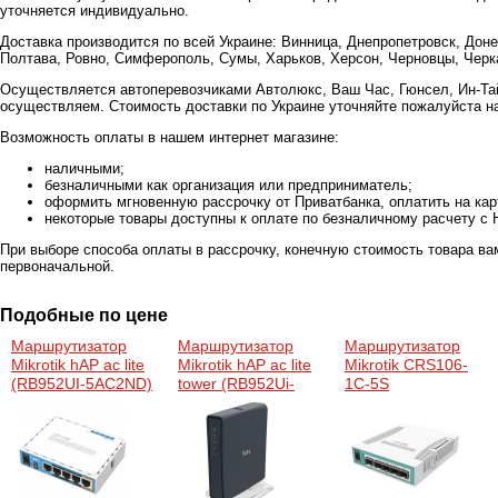
уточняется индивидуально.
Доставка производится по всей Украине: Винница, Днепропетровск, Доне
Полтава, Ровно, Симферополь, Сумы, Харьков, Херсон, Черновцы, Черка
Осуществляется автоперевозчиками Автолюкс, Ваш Час, Гюнсел, Ин-Тай
осуществляем. Стоимость доставки по Украине уточняйте пожалуйста н
Возможность оплаты в нашем интернет магазине:
наличными;
безналичными как организация или предприниматель;
оформить мгновенную рассрочку от Приватбанка, оплатить на ка
некоторые товары доступны к оплате по безналичному расчету с 
При выборе способа оплаты в рассрочку, конечную стоимость товара ва
первоначальной.
Подобные по цене
Маршрутизатор
Маршрутизатор
Маршрутизатор
Mikrotik hAP ac lite
Mikrotik hAP ac lite
Mikrotik CRS106-
(RB952UI-5AC2ND)
tower (RB952Ui-
1C-5S
5ac2nD-TC)