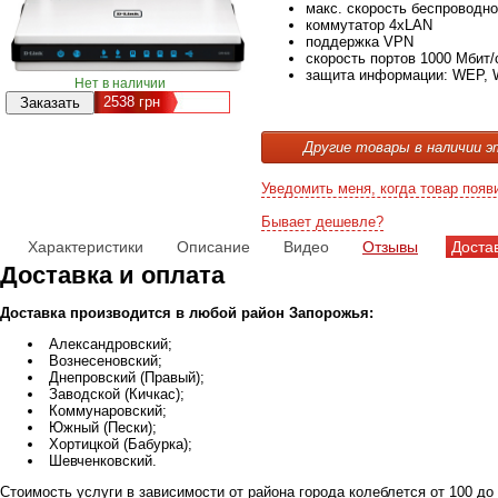
макс. скорость беспроводно
коммутатор 4xLAN
поддержка VPN
скорость портов 1000 Мбит/
защита информации: WEP, 
Нет в наличии
2538
грн
Другие товары в наличии э
Уведомить меня, когда товар появ
Бывает дешевле?
Характеристики
Описание
Видео
Отзывы
Доста
Доставка и оплата
Доставка производится в любой район Запорожья:
Александровский;
Вознесеновский;
Днепровский (Правый);
Заводской (Кичкас);
Коммунаровский;
Южный (Пески);
Хортицкой (Бабурка);
Шевченковский.
Стоимость услуги в зависимости от района города колеблется от 100 до