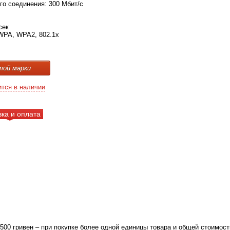
го соединения: 300 Мбит/с
сек
WPA, WPA2, 802.1x
той марки
ится в наличии
вка и оплата
 500 гривен – при покупке более одной единицы товара и общей стоимост