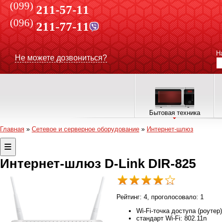
(099)
211-57-11
(096)
211-77-11
Н
Не можете дозвониться?
Бытовая техника
Главная
»
Сетевое и серверное оборудование
»
Интернет-шлюз
Интернет-шлюз D-Link DIR-825
Рейтинг:
4
, проголосовало:
1
Wi-Fi-точка доступа (роутер)
стандарт Wi-Fi: 802.11n