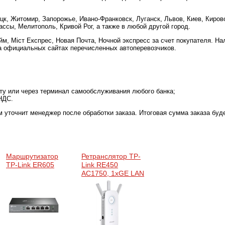
цк, Житомир, Запорожье, Ивано-Франковск, Луганск, Львов, Киев, Киров
ссы, Мелитополь, Кривой Рог, а также в любой другой город.
м, Міст Експрес, Новая Почта, Ночной экспресс за счет покупателя. Н
а официальных сайтах перечисленных автоперевозчиков.
рту или через терминал самообслуживания любого банка;
НДС.
м уточнит менеджер после обработки заказа. Итоговая сумма заказа буд
Маршрутизатор
Ретранслятор TP-
TP-Link ER605
Link RE450
AC1750, 1хGE LAN
(RE450)