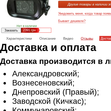
Другие товары в наличии э
Уведомить меня, когда товар появ
Бывает дешевле?
Нет в наличии
2391
грн
Характеристики
Описание
Видео
Отзывы
Доста
Доставка и оплата
Доставка производится в 
Александровский;
Вознесеновский;
Днепровский (Правый);
Заводской (Кичкас);
Коммунаровский;