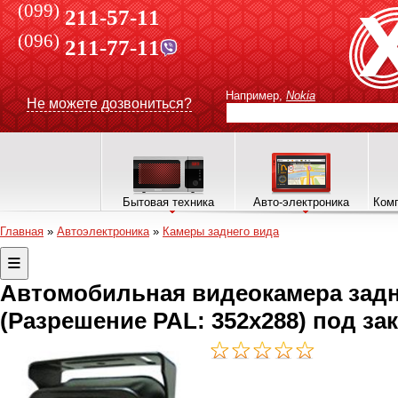
(099)
211-57-11
(096)
211-77-11
Например,
Nokia
Не можете дозвониться?
Бытовая техника
Авто-электроника
Комп
Главная
»
Автоэлектроника
»
Камеры заднего вида
Автомобильная видеокамера задн
(Разрешение PAL: 352x288) под зак