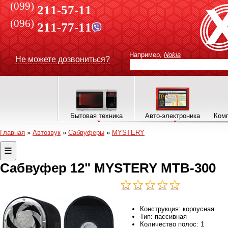
(099)
211-57-11
(096)
211-77-11
Например,
Nokia
Не можете дозвониться?
Бытовая техника
Авто-электроника
Комп
Главная
»
Автозвук
»
Сабвуферы
»
MYSTERY
Сабвуфер 12" MYSTERY MТB-300
Конструкция: корпусная
Тип: пассивная
Количество полос: 1