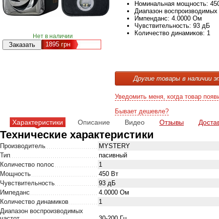
Номинальная мощность: 45
Диапазон воспроизводимых ч
Импенданс: 4.0000 Ом
Чувствительность: 93 дБ
Количество динамиков: 1
Нет в наличии
1895
грн
Другие товары в наличии э
Уведомить меня, когда товар появ
Бывает дешевле?
Характеристики
Описание
Видео
Отзывы
Доста
Технические характеристики
Производитель
MYSTERY
Тип
пасивный
Количество полос
1
Мощность
450 Вт
Чувствительность
93 дБ
Импеданс
4.0000 Ом
Количество динамиков
1
Диапазон воспроизводимых
частот
30-200 Гц