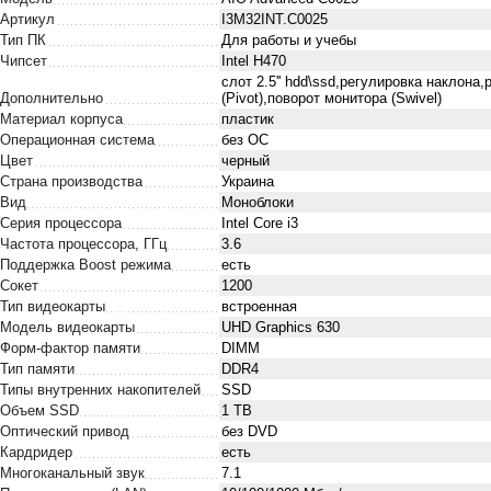
Артикул
I3M32INT.C0025
Тип ПК
Для работы и учебы
Чипсет
Intel H470
слот 2.5'' hdd\ssd,регулировка наклона
Дополнительно
(Pivot),поворот монитора (Swivel)
Материал корпуса
пластик
Операционная система
без ОС
Цвет
черный
Страна производства
Украина
Вид
Моноблоки
Серия процессора
Intel Core i3
Частота процессора, ГГц
3.6
Поддержка Boost режима
есть
Сокет
1200
Тип видеокарты
встроенная
Модель видеокарты
UHD Graphics 630
Форм-фактор памяти
DIMM
Тип памяти
DDR4
Типы внутренних накопителей
SSD
Объем SSD
1 TB
Оптический привод
без DVD
Кардридер
есть
Многоканальный звук
7.1