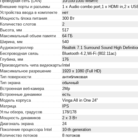
Проводная сеть (LAN)
10/100/1000 Мбит/с
Внешние порты и разъемы
1 х Audio combo port,1 x HDMI in,2 x US
Устройства ввода в комплекте
нет
Мощность блока питания
300 Вт
Количество слотов
2
Высота, мм
517
Максимальный объем памяти
64 ГБ
Ширина, мм
540
Аудиоконтроллер
Realtek 7.1 Surround Sound High Definit
Беспроводная связь
Bluetooth 4.2,Wi-Fi (802.11ac)
Глубина, мм
176
Производитель чипа видеокарты
Intel
Максимальное разрешение
1920 x 1080 (Full HD)
Тип поверхности
антибликовая
Тип экрана
обычный
Встроенная веб-камера
2Mp
Встроенные динамики
есть
Модель корпуса
Vinga All in One 24''
Матрица
IPS
Углы обзора, градусов
178/178
Мощность динамиков
2 x 3 Вт
Диагональ экрана
24
Поколение процессора Intel
10-th generation
Количество потоков
8 потоков