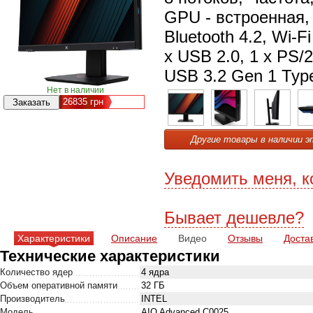
GPU - встроенная, 
Bluetooth 4.2, Wi-Fi
x USB 2.0, 1 x PS/2
USB 3.2 Gen 1 Type
Нет в наличии
26835
грн
Другие товары в наличии э
Уведомить меня, к
Бывает дешевле?
Характеристики
Описание
Видео
Отзывы
Доста
Технические характеристики
Количество ядер
4 ядра
Объем оперативной памяти
32 ГБ
Производитель
INTEL
Модель
AIO Advanced C0025