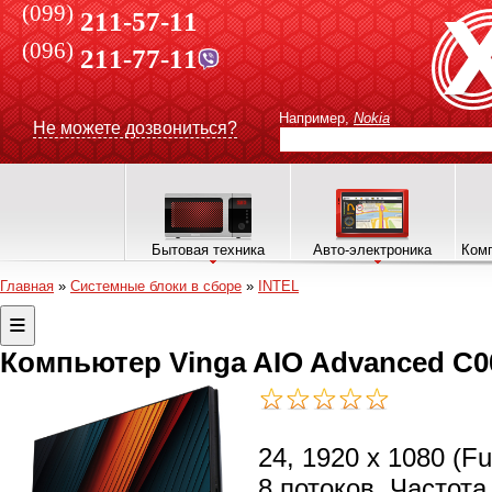
(099)
211-57-11
(096)
211-77-11
Например,
Nokia
Не можете дозвониться?
Бытовая техника
Авто-электроника
Комп
Главная
»
Системные блоки в сборе
»
INTEL
Компьютер Vinga AIO Advanced C00
24, 1920 x 1080 (Ful
8 потоков, Частота,