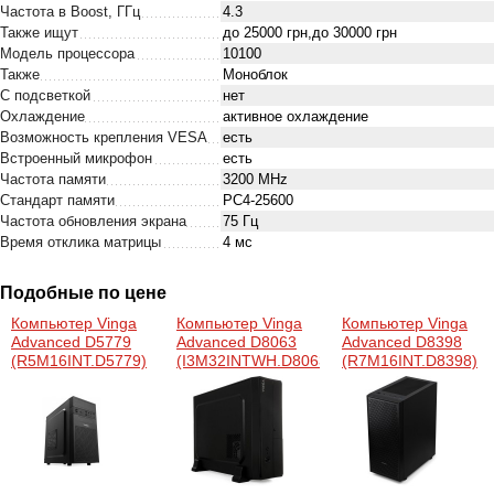
Частота в Boost, ГГц
4.3
Также ищут
до 25000 грн,до 30000 грн
Модель процессора
10100
Также
Моноблок
С подсветкой
нет
Охлаждение
активное охлаждение
Возможность крепления VESA
есть
Встроенный микрофон
есть
Частота памяти
3200 MHz
Стандарт памяти
PC4-25600
Частота обновления экрана
75 Гц
Время отклика матрицы
4 мс
Подобные по цене
Компьютер Vinga
Компьютер Vinga
Компьютер Vinga
Advanced D5779
Advanced D8063
Advanced D8398
(R5M16INT.D5779)
(I3M32INTWH.D8063)
(R7M16INT.D8398)