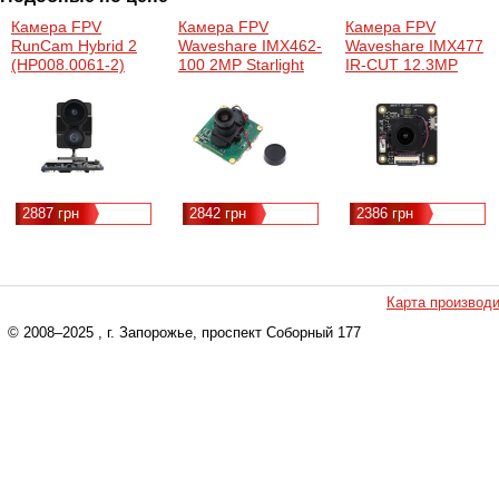
Камера FPV
Камера FPV
Камера FPV
RunCam Hybrid 2
Waveshare IMX462-
Waveshare IMX477
(HP008.0061-2)
100 2MP Starlight
IR-CUT 12.3MP
Camera (29449)
Camera (A)
Applicable for
Raspberry Pi
(29574)
2887 грн
2842 грн
2386 грн
Карта производ
© 2008–2025
, г. Запорожье, проспект Соборный 177