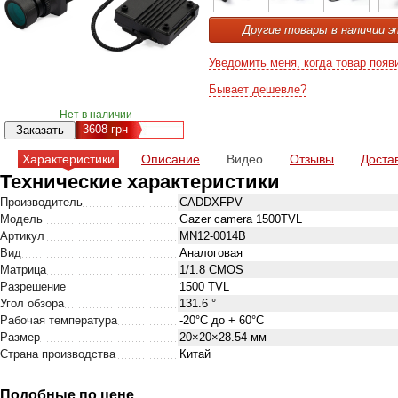
Другие товары в наличии э
Уведомить меня, когда товар появ
Бывает дешевле?
Нет в наличии
3608
грн
Характеристики
Описание
Видео
Отзывы
Доста
Технические характеристики
Производитель
CADDXFPV
Модель
Gazer camera 1500TVL
Артикул
MN12-0014B
Вид
Аналоговая
Матрица
1/1.8 CMOS
Разрешение
1500 TVL
Угол обзора
131.6 °
Рабочая температура
-20°С до + 60°С
Размер
20×20×28.54 мм
Страна производства
Китай
Подобные по цене