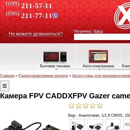
(099)
211-57-11
(096)
211-77-11
Например,
Nokia
Не можете дозвониться?
Бытовая техника
Авто-электроника
Комп
Главная
»
Радиоуправляемые модели
»
Аксессуары для квадракоптеро
Камера FPV CADDXFPV Gazer camer
Вид - Аналоговая, 1/1.8 CMOS, 15