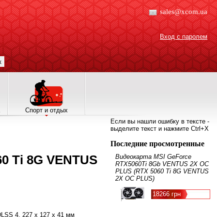
sales@xcom.ua
Вход с паролем
к
Спорт и отдых
Если вы нашли ошибку в тексте -
выделите текст и нажмите Ctrl+X
Последние просмотренные
60 Ti 8G VENTUS
Видеокарта MSI GeForce
RTX5060Ti 8Gb VENTUS 2X OC
PLUS (RTX 5060 Ti 8G VENTUS
2X OC PLUS)
18266 грн
 DLSS 4, 227 х 127 х 41 мм