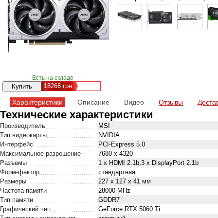
Есть на складе
18266
грн
Характеристики
Описание
Видео
Отзывы
Доста
Технические характеристики
Производитель
MSI
Тип видеокарты
NVIDIA
Интерфейс
PCI-Express 5.0
Максимальное разрешение
7680 x 4320
Разъемы
1 x HDMI 2.1b,3 x DisplayPort 2.1b
Форм-фактор
стандартная
Размеры
227 х 127 х 41 мм
Частота памяти
28000 MHz
Тип памяти
GDDR7
Графический чип
GeForce RTX 5060 Ti