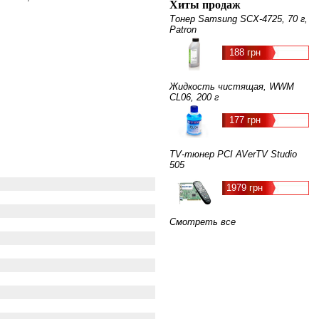
Хиты продаж
Тонер Samsung SCX-4725, 70 г,
Patron
188 грн
Жидкость чистящая, WWM
CL06, 200 г
177 грн
TV-тюнер PCI AVerTV Studio
505
1979 грн
Смотреть все