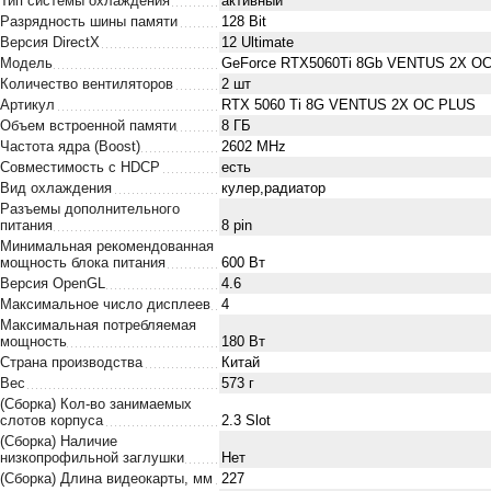
Тип системы охлаждения
активный
Разрядность шины памяти
128 Bit
Версия DirectX
1‎2 Ultimate
Модель
GeForce RTX5060Ti 8Gb VENTUS 2X O
Количество вентиляторов
2 шт
Артикул
RTX 5060 Ti 8G VENTUS 2X OC PLUS
Объем встроенной памяти
8 ГБ
Частота ядра (Boost)
2602 MHz
Совместимость с HDCP
есть
Вид охлаждения
кулер,радиатор
Разъемы дополнительного
питания
8 pin
Минимальная рекомендованная
мощность блока питания
600 Вт
Версия OpenGL
4.6
Максимальное число дисплеев
4
Максимальная потребляемая
мощность
180 Вт
Страна производства
Китай
Вес
573 г
(Сборка) Кол-во занимаемых
слотов корпуса
2.3 Slot
(Сборка) Наличие
низкопрофильной заглушки
Нет
(Сборка) Длина видеокарты, мм
227