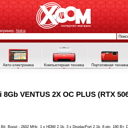
апример,
Nokia
Поис
Авто-электроника
Компьютерная техника
Портативная техника
i 8Gb VENTUS 2X OC PLUS (RTX 50
it, Boost - 2602 MHz, 1 x HDMI 2.1b, 3 x DisplayPort 2.1b, 8 pin, 180 Вт,