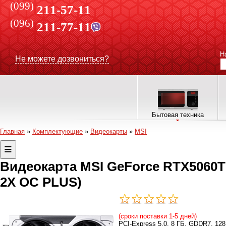
(099)
211-57-11
(096)
211-77-11
Н
Не можете дозвониться?
Бытовая техника
Главная
»
Комплектующие
»
Видеокарты
»
MSI
Видеокарта MSI GeForce RTX5060T
2X OC PLUS)
(сроки поставки 1-5 дней)
PCI-Express 5.0, 8 ГБ, GDDR7, 128 B