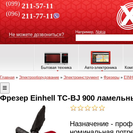
(099)
211-57-11
(096)
211-77-11
Например,
Nokia
Не можете дозвониться?
Бытовая техника
Авто-электроника
Комп
Главная
»
Электрооборудование
»
Электроинструмент
»
Фрезеры
»
EINH
Фрезер Einhell TC-BJ 900 ламельн
Назначение - проф
номинальная потре