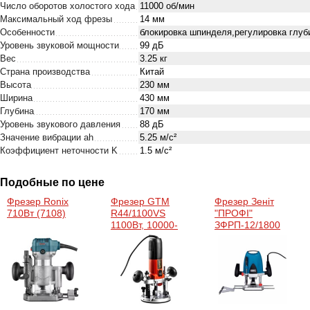
Число оборотов холостого хода
11000 об/мин
Максимальный ход фрезы
14 мм
Особенности
блокировка шпинделя,регулировка глуб
Уровень звуковой мощности
99 дБ
Вес
3.25 кг
Страна производства
Китай
Высота
230 мм
Ширина
430 мм
Глубина
170 мм
Уровень звукового давления
88 дБ
Значение вибрации ah
5.25 м/с²
Коэффициент неточности K
1.5 м/с²
Подобные по цене
Фрезер Ronix
Фрезер GTM
Фрезер Зеніт
710Вт (7108)
R44/1100VS
"ПРОФІ"
1100Вт, 10000-
ЗФРП-12/1800
25500об/мин,
(850981)
цанга 6/8мм
(R44/1100VS)