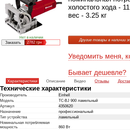
холостого хода - 
вес - 3.25 кг
Нет в наличии
Другие товары в наличии э
2782
грн
Уведомить меня, к
Бывает дешевле?
Характеристики
Описание
Видео
Отзывы
Доста
Технические характеристики
Производитель
Einhell
Модель
TC-BJ 900 ламельный
Артикул
4350620
Назначение
профессиональный
Тип устройства
ламельный
Номинальная потребляемая
мощность
860 Вт