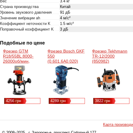
Вес
3.4 кг
Страна производства
Китай
Уровень звукового давления
91 дБ
Значение вибрации ah
4 м/с²
Коэффициент неточности K
1.5 м/с²
Поправочный коэффициент K
3 дБ
Подобные по цене
Фрезер GTM
Фрезер Bosch GKF
Фрезер Tekhmann
R18/55BL 8000-
550
TR-12/2000
26000об/мин,
(0.601.6A0.020)
(850982)
цанга 6/8мм (без
АКБ и ЗУ)
(R18/55BL)
4256 грн
4289 грн
3822 грн
Карта производ
© 2008–2025
, г. Запорожье, проспект Соборный 177