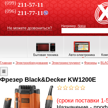
(099)
211-57-11
(096)
211-77-11
Например,
Nokia
Не можете дозвониться?
Бытовая техника
Авто-электроника
Комп
Главная
»
Электрооборудование
»
Электроинструмент
»
Фрезеры
»
BLA
Фрезер Black&Decker KW1200E
(сроки поставки 1-
Назначение - проф