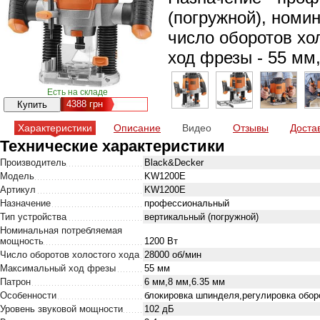
(погружной), номи
число оборотов хо
ход фрезы - 55 мм, 
Есть на складе
4388
грн
Характеристики
Описание
Видео
Отзывы
Доста
Технические характеристики
Производитель
Black&Decker
Модель
KW1200E
Артикул
KW1200E
Назначение
профессиональный
Тип устройства
вертикальный (погружной)
Номинальная потребляемая
мощность
1200 Вт
Число оборотов холостого хода
28000 об/мин
Максимальный ход фрезы
55 мм
Патрон
6 мм,8 мм,6.35 мм
Особенности
блокировка шпинделя,регулировка оборо
Уровень звуковой мощности
102 дБ