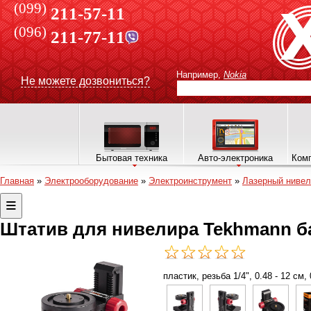
(099)
211-57-11
(096)
211-77-11
Например,
Nokia
Не можете дозвониться?
Бытовая техника
Авто-электроника
Комп
Главная
»
Электрооборудование
»
Электроинструмент
»
Лазерный нивел
Штатив для нивелира Tekhmann ба
пластик, резьба 1/4", 0.48 - 12 см, 