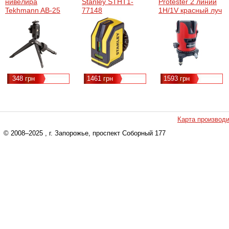
нивелира
Stanley STHT1-
Protester 2 линии
Tekhmann AB-25
77148
1H/1V красный луч
(847656)
(LL602R)
348 грн
1461 грн
1593 грн
Карта производ
© 2008–2025
, г. Запорожье, проспект Соборный 177