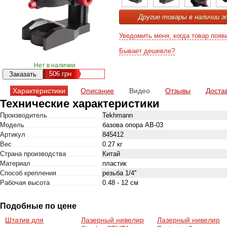
Другие товары в наличии э
Уведомить меня, когда товар появ
Бывает дешевле?
Нет в наличии
506
грн
Характеристики
Описание
Видео
Отзывы
Доста
Технические характеристики
Производитель
Tekhmann
Модель
базова опора AB-03
Артикул
845412
Вес
0.27 кг
Страна производства
Китай
Материал
пластик
Способ крепления
резьба 1/4''
Рабочая высота
0.48 - 12 см
Подобные по цене
Штатив для
Лазерный нивелир
Лазерный нивелир