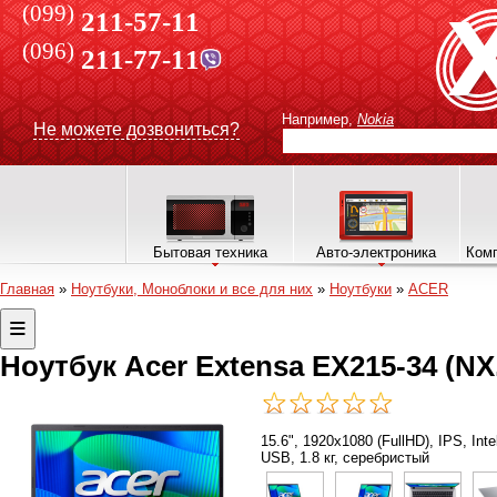
(099)
211-57-11
(096)
211-77-11
Например,
Nokia
Не можете дозвониться?
Бытовая техника
Авто-электроника
Комп
Главная
»
Ноутбуки, Моноблоки и все для них
»
Ноутбуки
»
ACER
Ноутбук Acer Extensa EX215-34 (N
15.6", 1920х1080 (FullHD), IPS, Int
USB, 1.8 кг, серебристый