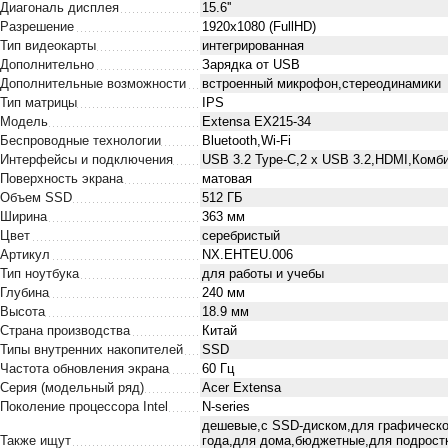
Диагональ дисплея
15.6''
Разрешение
1920х1080 (FullHD)
Тип видеокарты
интегрированная
Дополнительно
Зарядка от USB
Дополнительные возможности
встроенный микрофон,стереодинамики
Тип матрицы
IPS
Модель
Extensa EX215-34
Беспроводные технологии
Bluetooth,Wi-Fi
Интерфейсы и подключения
USB 3.2 Type-C,2 х USB 3.2,HDMI,Ком
Поверхность экрана
матовая
Объем SSD
512 ГБ
Ширина
363 мм
Цвет
серебристый
Артикул
NX.EHTEU.006
Тип ноутбука
для работы и учебы
Глубина
240 мм
Высота
18.9 мм
Страна производства
Китай
Типы внутренних накопителей
SSD
Частота обновления экрана
60 Гц
Серия (модельный ряд)
Acer Extensa
Поколение процессора Intel
N-series
дешевые,с SSD-диском,для графического
Также ищут
года,для дома,бюджетные,для подрост