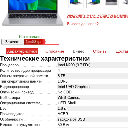
Уведомить меня, когда товар появ
Бывает дешевле?
Нет в наличии
15560
грн
Характеристики
Описание
Видео
Отзывы
Доста
Технические характеристики
Процессор
Intel N200 (3.7 ГГц)
Количество ядер процессора
4
Объем оперативной памяти
8 ГБ
Тип оперативной памяти
DDR5
Видеопроцессор
Intel UHD Graphics
Оптический привод
No ODD
Веб-камера
WEB-Camera
Операционная система
UEFI Shell
Вес
1.8 кг
Производитель
ACER
Особенности
зарядка от USB
Емкость аккумулятора
50 Втч