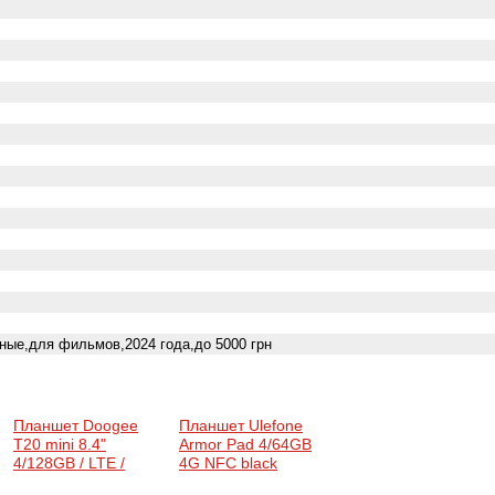
ные,для фильмов,2024 года,до 5000 грн
Планшет Doogee
Планшет Ulefone
T20 mini 8.4"
Armor Pad 4/64GB
4/128GB / LTE /
4G NFC black
Black
(6937748735380) 2,