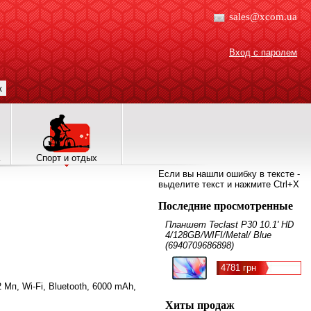
sales@xcom.ua
Вход с паролем
к
Спорт и отдых
Если вы нашли ошибку в тексте -
выделите текст и нажмите Ctrl+X
Последние просмотренные
Планшет Teclast P30 10.1' HD
4/128GB/WIFI/Metal/ Blue
(6940709686898)
4781 грн
 Мп, Wi-Fi, Bluetooth, 6000 mAh,
Хиты продаж