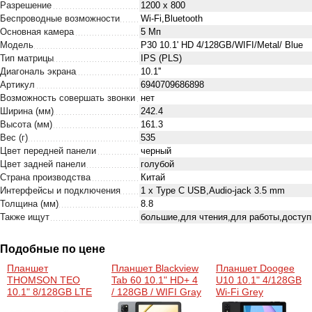
Разрешение
1200 х 800
Беспроводные возможности
Wi-Fi,Bluetooth
Основная камера
5 Мп
Модель
P30 10.1' HD 4/128GB/WIFI/Metal/ Blue
Тип матрицы
IPS (PLS)
Диагональ экрана
10.1''
Артикул
6940709686898
Возможность совершать звонки
нет
Ширина (мм)
242.4
Высота (мм)
161.3
Вес (г)
535
Цвет передней панели
черный
Цвет задней панели
голубой
Страна производства
Китай
Интерфейсы и подключения
1 x Type C USB,Audio-jack 3.5 mm
Толщина (мм)
8.8
Также ищут
большие,для чтения,для работы,доступ
Подобные по цене
Планшет
Планшет Blackview
Планшет Doogee
THOMSON TEO
Tab 60 10.1" HD+ 4
U10 10.1" 4/128GB
10.1" 8/128GB LTE
/ 128GB / WIFI Gray
Wi-Fi Grey
Black (TEOX10-
(6931548318200)
(6924351647773)