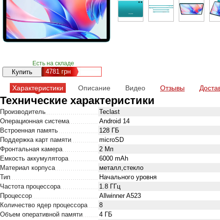
Есть на складе
4781
грн
Характеристики
Описание
Видео
Отзывы
Доста
Технические характеристики
Производитель
Teclast
Операционная система
Android 14
Встроенная память
128 ГБ
Поддержка карт памяти
microSD
Фронтальная камера
2 Мп
Емкость аккумулятора
6000 mAh
Материал корпуса
металл,стекло
Тип
Начального уровня
Частота процессора
1.8 ГГц
Процессор
Allwinner A523
Количество ядер процессора
8
Объем оперативной памяти
4 ГБ