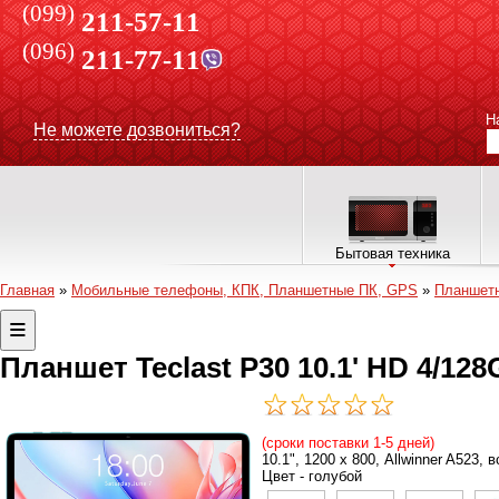
(099)
211-57-11
(096)
211-77-11
Н
Не можете дозвониться?
Бытовая техника
Главная
»
Мобильные телефоны, КПК, Планшетные ПК, GPS
»
Планшет
Планшет Teclast P30 10.1' HD 4/128
(сроки поставки 1-5 дней)
10.1", 1200 х 800, Allwinner A523,
Цвет - голубой