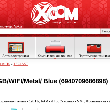
апример,
Nokia
Поис
Авто-электроника
Компьютерная техника
Портативная техника
ные ПК
»
TECLAST
GB/WIFI/Metal/ Blue (6940709686898)
 встроенная память - 128 ГБ, RAM - 4 ГБ, Основная - 5 Мп, Фронтальная - 2