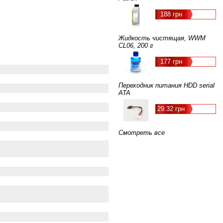
188 грн
Жидкость чистящая, WWM
CL06, 200 г
177 грн
Переходник питания HDD serial
ATA
29.32 грн
Смотреть все