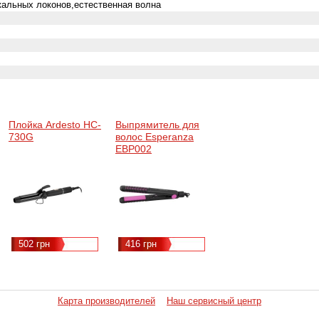
кальных локонов,естественная волна
Плойка Ardesto HC-
Выпрямитель для
730G
волос Esperanza
EBP002
502 грн
416 грн
Карта производителей
Наш сервисный центр