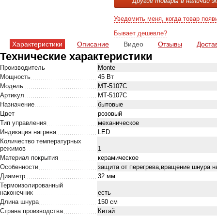
Другие товары в наличии э
Уведомить меня, когда товар появ
Бывает дешевле?
Характеристики
Описание
Видео
Отзывы
Доста
Технические характеристики
Производитель
Monte
Мощность
45 Вт
Модель
МТ-5107С
Артикул
МТ-5107С
Назначение
бытовые
Цвет
розовый
Тип управления
механическое
Индикация нагрева
LED
Количество температурных
режимов
1
Материал покрытия
керамическое
Особенности
защита от перегрева,вращение шнура н
Диаметр
32 мм
Термоизолированный
наконечник
есть
Длина шнура
150 см
Страна производства
Китай