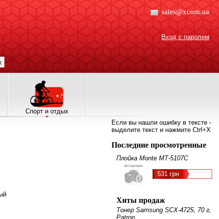
sales@xcom.ua
Вход с паролем
к
Спорт и отдых
Если вы нашли ошибку в тексте -
выделите текст и нажмите Ctrl+X
Последние просмотренные
Плойка Monte МТ-5107С
531 грн
вый
Хиты продаж
Тонер Samsung SCX-4725, 70 г,
Patron