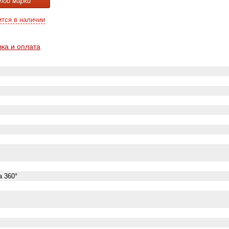
той марки
ится в наличии
вка и оплата
а 360°