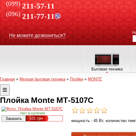
(099)
211-57-11
(096)
211-77-11
Н
Не можете дозвониться?
Бытовая техника
Главная
»
Мелкая бытовая техника
»
Плойки
»
MONTE
Плойка Monte МТ-5107С
Нет в наличии
531
грн
мощность - 45 Вт, количество тем