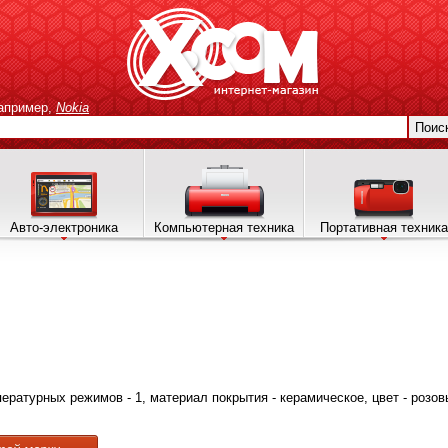
апример,
Nokia
Поис
Авто-электроника
Компьютерная техника
Портативная техника
пературных режимов - 1, материал покрытия - керамическое, цвет - розо