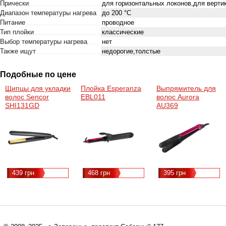
Прически
для горизонтальных локонов,для верти
Диапазон температуры нагрева
до 200 °С
Питание
проводное
Тип плойки
классические
Выбор температуры нагрева
нет
Также ищут
недорогие,толстые
Подобные по цене
Щипцы для укладки
Плойка Esperanza
Выпрямитель для
волос Sencor
EBL011
волос Aurora
SHI131GD
AU369
439 грн
468 грн
395 грн