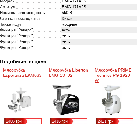
Модель
EMG-171АJS
Артикул
EMG-171АJS
Номинальная мощность
550 Вт
Страна производства
Китай
Также ищут
мощные
Функция "Реверс"
есть
Функция "Реверс"
есть
Функция "Реверс"
есть
Функция "Реверс"
есть
Подобные по цене
Мясорубка
Мясорубка Liberton
Мясорубка PRIME
Esperanza EKM033
LMG-18Т02
Technics PG 1920
W
2408 грн
2416 грн
2421 грн