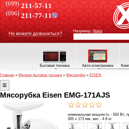
(099)
211-57-11
(096)
211-77-11
Например,
Nokia
Не можете дозвониться?
Бытовая техника
Авто-электроника
Комп
Главная
»
Мелкая бытовая техника
»
Мясорубки
»
EISEN
Мясорубка Eisen EMG-171АJS
номинальная мощность - 550 Вт, пр
305 х 173 мм, вес - 4.8 кг