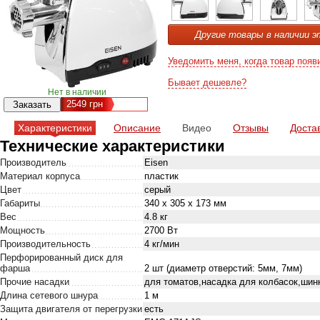
Другие товары в наличии э
Уведомить меня, когда товар появ
Бывает дешевле?
Нет в наличии
2549
грн
Характеристики
Описание
Видео
Отзывы
Доста
Технические характеристики
Производитель
Eisen
Материал корпуса
пластик
Цвет
серый
Габариты
340 х 305 х 173 мм
Вес
4.8 кг
Мощность
2700 Вт
Производительность
4 кг/мин
Перфорированный диск для
фарша
2 шт (диаметр отверстий: 5мм, 7мм)
Прочие насадки
для томатов,насадка для колбасок,шин
Длина сетевого шнура
1 м
Защита двигателя от перегрузки
есть