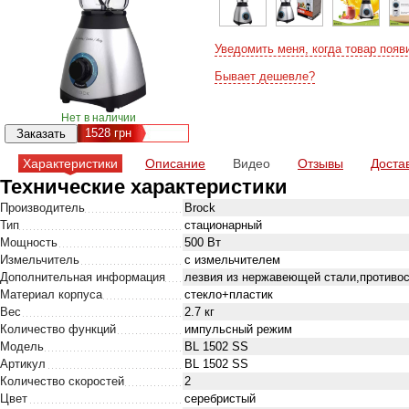
Уведомить меня, когда товар появ
Бывает дешевле?
Нет в наличии
1528
грн
Характеристики
Описание
Видео
Отзывы
Доста
Технические характеристики
Производитель
Brock
Тип
стационарный
Мощность
500 Вт
Измельчитель
с измельчителем
Дополнительная информация
лезвия из нержавеющей стали,противо
Материал корпуса
стекло+пластик
Вес
2.7 кг
Количество функций
импульсный режим
Модель
BL 1502 SS
Артикул
BL 1502 SS
Количество скоростей
2
Цвет
серебристый