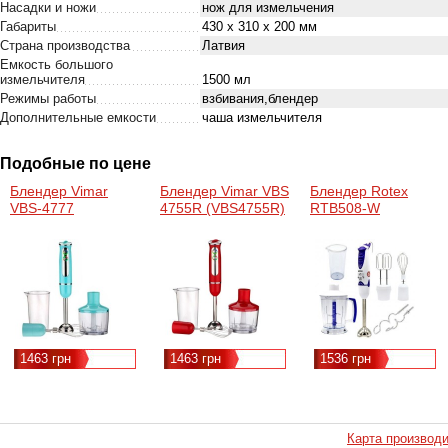
Насадки и ножи
нож для измельчения
Габариты
430 х 310 х 200 мм
Страна производства
Латвия
Емкость большого
измельчителя
1500 мл
Режимы работы
взбивания,блендер
Дополнительные емкости
чаша измельчителя
Подобные по цене
Блендер Vimar
Блендер Vimar VBS
Блендер Rotex
VBS-4777
4755R (VBS4755R)
RTB508-W
1463 грн
1463 грн
1536 грн
Карта производ