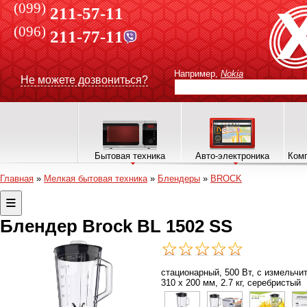
(099)
211-57-11
(096)
211-77-11
Например,
Nokia
Не можете дозвониться?
Бытовая техника
Авто-электроника
Комп
Главная
»
Мелкая бытовая техника
»
Блендеры
»
BROCK
Блендер Brock BL 1502 SS
стационарный, 500 Вт, с измельчи
310 х 200 мм, 2.7 кг, серебристый