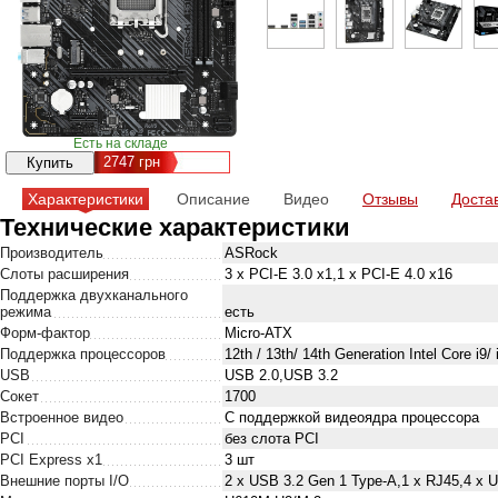
Есть на складе
2747
грн
Характеристики
Описание
Видео
Отзывы
Доста
Технические характеристики
Производитель
ASRock
Слоты расширения
3 x PCI-E 3.0 x1,1 x PCI-E 4.0 x16
Поддержка двухканального
режима
есть
Форм-фактор
Micro-ATX
Поддержка процессоров
12th / 13th/ 14th Generation Intel Core i9/ 
USB
USB 2.0,USB 3.2
Сокет
1700
Встроенное видео
С поддержкой видеоядра процессора
PCI
без слота PCI
PCI Express x1
3 шт
Внешние порты I/O
2 x USB 3.2 Gen 1 Type-A,1 x RJ45,4 x U