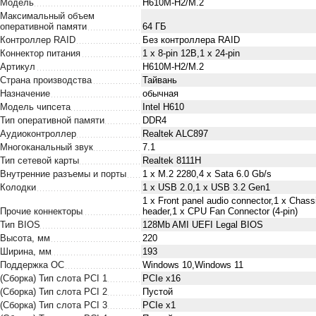
Модель
H610M-H2/M.2
Максимальный объем
оперативной памяти
64 ГБ
Контроллер RAID
Без контроллера RAID
Коннектор питания
1 x 8-pin 12В,1 x 24-pin
Артикул
H610M-H2/M.2
Страна производства
Тайвань
Назначение
обычная
Модель чипсета
Intel H610
Тип оперативной памяти
DDR4
Аудиоконтроллер
Realtek ALC897
Многоканальный звук
7.1
Тип сетевой карты
Realtek 8111H
Внутренние разъемы и порты
1 x M.2 2280,4 x Sata 6.0 Gb/s
Колодки
1 x USB 2.0,1 x USB 3.2 Gen1
1 x Front panel audio connector,1 x Cha
Прочие коннекторы
header,1 x CPU Fan Connector (4-pin)
Тип BIOS
128Mb AMI UEFI Legal BIOS
Высота, мм
220
Ширина, мм
193
Поддержка ОС
Windows 10,Windows 11
(Сборка) Тип слота PCI 1
PCIe x16
(Сборка) Тип слота PCI 2
Пустой
(Сборка) Тип слота PCI 3
PCIe x1