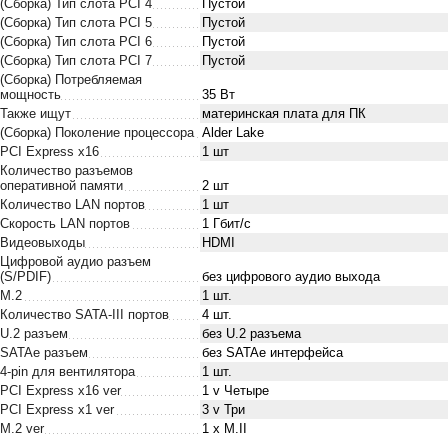
(Сборка) Тип слота PCI 4
Пустой
(Сборка) Тип слота PCI 5
Пустой
(Сборка) Тип слота PCI 6
Пустой
(Сборка) Тип слота PCI 7
Пустой
(Сборка) Потребляемая
мощность
35 Вт
Также ищут
материнская плата для ПК
(Сборка) Поколение процессора
Alder Lake
PCI Express x16
1 шт
Количество разъемов
оперативной памяти
2 шт
Количество LAN портов
1 шт
Скорость LAN портов
1 Гбит/с
Видеовыходы
HDMI
Цифровой аудио разъем
(S/PDIF)
без цифрового аудио выхода
M.2
1 шт.
Количество SATA-III портов
4 шт.
U.2 разъем
без U.2 разъема
SATAe разъем
без SATAe интерфейса
4-pin для вентилятора
1 шт.
PCI Express x16 ver
1 v Четыре
PCI Express x1 ver
3 v Три
M.2 ver
1 x M.II