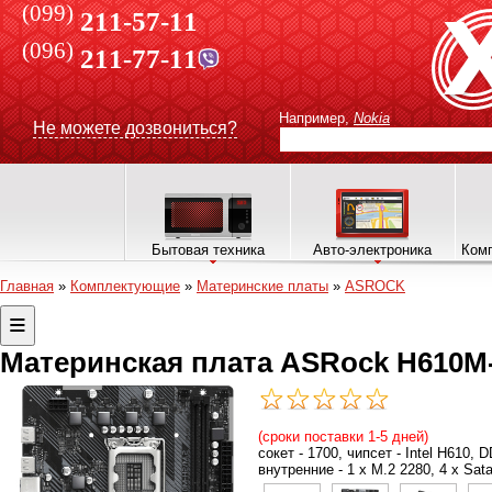
(099)
211-57-11
(096)
211-77-11
Например,
Nokia
Не можете дозвониться?
Бытовая техника
Авто-электроника
Комп
Главная
»
Комплектующие
»
Материнские платы
»
ASROCK
Материнская плата ASRock H610M
(сроки поставки 1-5 дней)
сокет - 1700, чипсет - Intel H610,
внутренние - 1 x M.2 2280, 4 x Sat