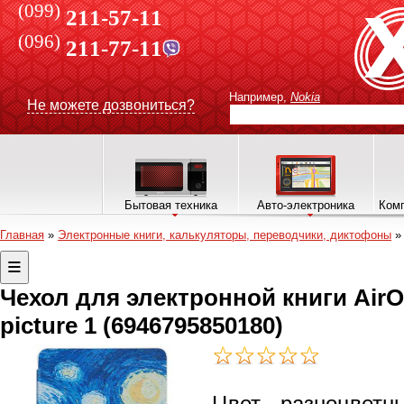
(099)
211-57-11
(096)
211-77-11
Например,
Nokia
Не можете дозвониться?
Бытовая техника
Авто-электроника
Комп
Главная
»
Электронные книги, калькуляторы, переводчики, диктофоны
Чехол для электронной книги AirO
picture 1 (6946795850180)
Цвет - разноцветн