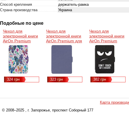
Способ крепления
держатель-рамка
Страна производства
Украина
Подобные по цене
Чехол для
Чехол для
Чехол для
электронной книги
электронной книги
электронной книги
AirOn Premium
AirOn Premium для
AirOn Premium
PocketBook
Amazon Kindle 6
PocketBook
606/628/633 picture
(2016)/ 8 / touch 8
606/628/633
6 butterfly
Blue
(4821784622175)
(4821784622281)
(4822356754502)
324 грн
323 грн
382 грн
Карта производ
© 2008–2025
, г. Запорожье, проспект Соборный 177