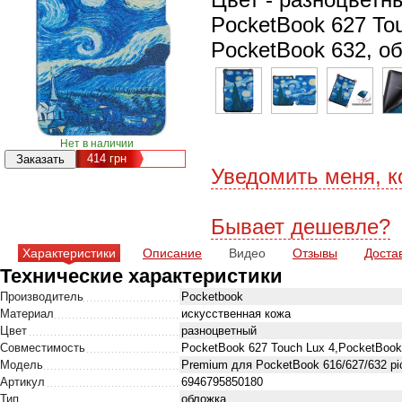
PocketBook 627 Tou
PocketBook 632, о
Нет в наличии
414
грн
Уведомить меня, к
Бывает дешевле?
Характеристики
Описание
Видео
Отзывы
Доста
Технические характеристики
Производитель
Pocketbook
Материал
искусственная кожа
Цвет
разноцветный
Совместимость
PocketBook 627 Touch Lux 4,PocketBook
Модель
Premium для PocketBook 616/627/632 pic
Артикул
6946795850180
Тип
обложка