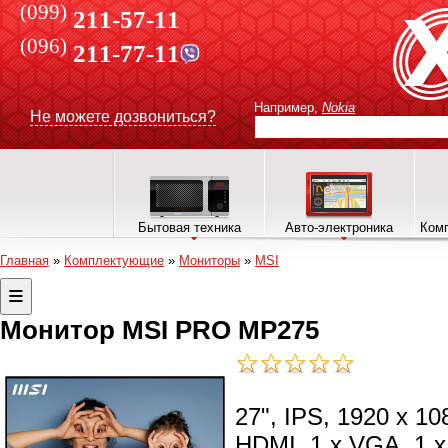
(099)
211-57-11
(096)
211-77-11
Например,
Nokia
Не можете дозвониться?
Бытовая техника
Авто-электроника
Комп
Главная
»
Комплектующие
»
Мониторы
»
MSI
Монитор MSI PRO MP275
27", IPS, 1920 x 10
HDMI, 1 х VGA, 1 x