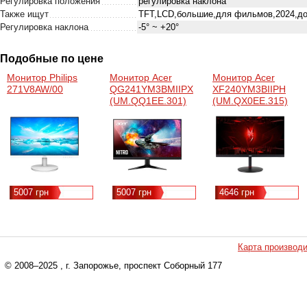
Регулировка положения
регулировка наклона
Также ищут
TFT,LCD,большие,для фильмов,2024,до 
Регулировка наклона
-5° ~ +20°
Подобные по цене
Монитор Philips
Монитор Acer
Монитор Acer
271V8AW/00
QG241YM3BMIIPX
XF240YM3BIIPH
(UM.QQ1EE.301)
(UM.QX0EE.315)
5007 грн
5007 грн
4646 грн
Карта производ
© 2008–2025
, г. Запорожье, проспект Соборный 177