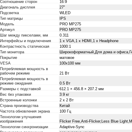
Соотношение сторон
16:9
Диагональ дисплея
27''
Подсветка
WLED
Тип матрицы
IPS
Модель
PRO MP275
Артикул
PRO MP275
Шаг между пикселами, мм
0.311
Интерфейсы и подключения
1 х VGA,1 х HDMI,1 x Нeadphone
Контрастность статическая
1000:1
Тип монитора
Широкоформатный,Для дома и офиса,Г
Покрытие
матовое
VESA
100x100 мм
Потребляемая мощность в
рабочем режиме
21 Вт
Потребляемая мощность в
режиме ожидания
0.5 Вт
Размеры с подставкой
612.1 × 456.8 × 207.2 мм
Вес без упаковки
3.9 кг
Встроенные колонки
2 х 2 Вт
Страна производства
Китай
Частота обновления экрана
100 Гц
Технологии улучшения
изображения
Flicker Free,Anti-Flicker,Less Blue Light
Технологии синхронизации
Adaptive-Sync