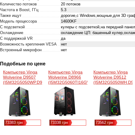
Количество потоков
20 потоков
Частота в Boost, ГГц
5.3
Также ищут
дорогие,с Windows,мощные,для 3D гра
Модель процессора
14600KF
С подсветкой
кулеры с подсветкой,на передней панел
Охлаждение
охлаждение ЦП: башенный кулер,охлаж
С поддержкой VR
да
Возможность крепления VESA
нет
Встроенный микрофон
нет
Подобные по цене
Компьютер Vinga
Компьютер Vinga
Компьютер Vinga
Wolverine D9507
Wolverine D8966
Wolverine D9512
(I5M32G5050WP.D9507)
(I5M32G5060TI16GWH.D8966)
(I5M32G5050WH.D95
73383 грн
73338 грн
73562 грн