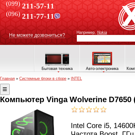
(099)
211-57-11
(096)
211-77-11
Например,
Nokia
Не можете дозвониться?
Бытовая техника
Авто-электроника
Комп
Главная
»
Системные блоки в сборе
»
INTEL
Компьютер Vinga Wolverine D7650 
Intel Core i5, 1460
Частота Boost, ГГц 