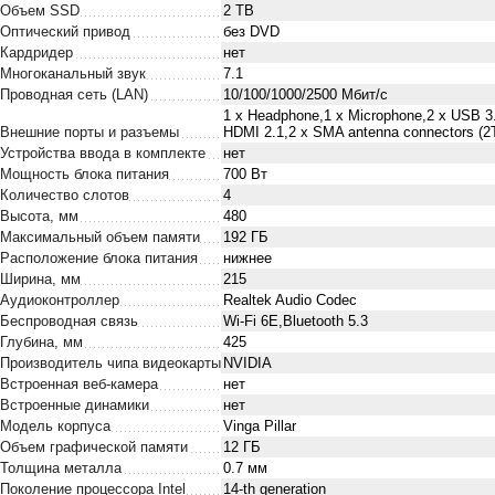
Объем SSD
2 TB
Оптический привод
без DVD
Кардридер
нет
Многоканальный звук
7.1
Проводная сеть (LAN)
10/100/1000/2500 Мбит/с
1 x Нeadphone,1 х Microphone,2 x USB 3.
Внешние порты и разъемы
HDMI 2.1,2 x SMA antenna connectors (2
Устройства ввода в комплекте
нет
Мощность блока питания
700 Вт
Количество слотов
4
Высота, мм
480
Максимальный объем памяти
192 ГБ
Расположение блока питания
нижнее
Ширина, мм
215
Аудиоконтроллер
Realtek Audio Codec
Беспроводная связь
Wi-Fi 6E,Bluetooth 5.3
Глубина, мм
425
Производитель чипа видеокарты
NVIDIA
Встроенная веб-камера
нет
Встроенные динамики
нет
Модель корпуса
Vinga Pillar
Объем графической памяти
12 ГБ
Толщина металла
0.7 мм
Поколение процессора Intel
14-th generation