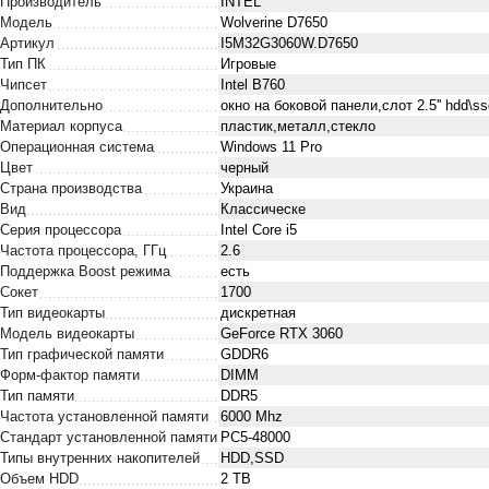
Производитель
INTEL
Модель
Wolverine D7650
Артикул
I5M32G3060W.D7650
Тип ПК
Игровые
Чипсет
Intel B760
Дополнительно
окно на боковой панели,слот 2.5'' hdd\s
Материал корпуса
пластик,металл,стекло
Операционная система
Windows 11 Pro
Цвет
черный
Страна производства
Украина
Вид
Классическе
Серия процессора
Intel Core i5
Частота процессора, ГГц
2.6
Поддержка Boost режима
есть
Сокет
1700
Тип видеокарты
дискретная
Модель видеокарты
GeForce RTX 3060
Тип графической памяти
GDDR6
Форм-фактор памяти
DIMM
Тип памяти
DDR5
Частота установленной памяти
6000 Mhz
Стандарт установленной памяти
PC5-48000
Типы внутренних накопителей
HDD,SSD
Объем HDD
2 TB