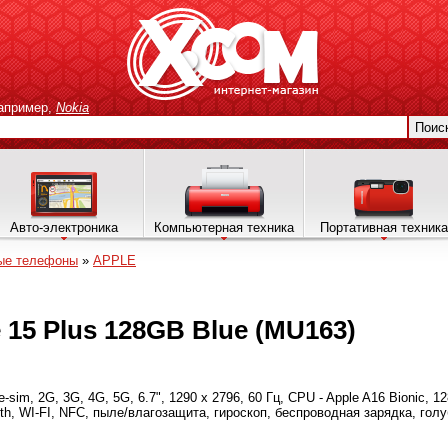
апример,
Nokia
Поис
Авто-электроника
Компьютерная техника
Портативная техника
ые телефоны
»
APPLE
15 Plus 128GB Blue (MU163)
im, 2G, 3G, 4G, 5G, 6.7", 1290 х 2796, 60 Гц, CPU - Apple A16 Bionic, 1
ooth, WI-FI, NFC, пыле/влагозащита, гироскоп, беспроводная зарядка, гол