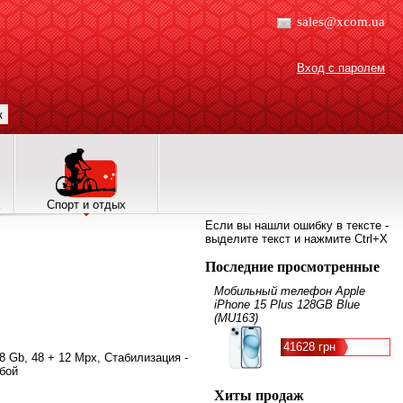
sales@xcom.ua
Вход с паролем
к
Спорт и отдых
Если вы нашли ошибку в тексте -
выделите текст и нажмите Ctrl+X
Последние просмотренные
Мобильный телефон Apple
iPhone 15 Plus 128GB Blue
(MU163)
41628 грн
28 Gb, 48 + 12 Mpx, Стабилизация -
убой
Хиты продаж