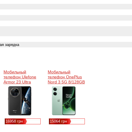
ая зарядка
Мобильный
Мобильный
телефон Ulefone
телефон OnePlus
Armor 23 Ultra
Nord 3 5G 8/128GB
12/512Gb Elite
Misty Green
Black
(6937748735953)
16958 грн
15064 грн