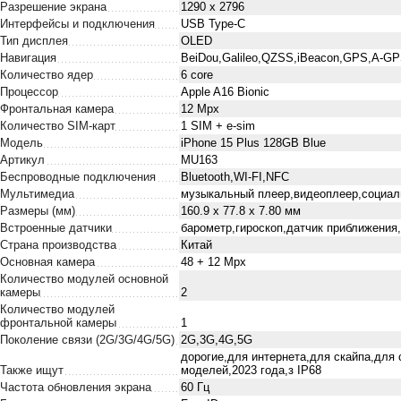
Разрешение экрана
1290 х 2796
Интерфейсы и подключения
USB Type-C
Тип дисплея
OLED
Навигация
BeiDou,Galileo,QZSS,iBeacon,GPS,A-G
Количество ядер
6 core
Процессор
Apple A16 Bionic
Фронтальная камера
12 Mpx
Количество SIM-карт
1 SIM + e-sim
Модель
iPhone 15 Plus 128GB Blue
Артикул
MU163
Беспроводные подключения
Bluetooth,WI-FI,NFC
Мультимедиа
музыкальный плеер,видеоплеер,социал
Размеры (мм)
160.9 x 77.8 x 7.80 мм
Встроенные датчики
барометр,гироскоп,датчик приближения
Страна производства
Китай
Основная камера
48 + 12 Mpx
Количество модулей основной
камеры
2
Количество модулей
фронтальной камеры
1
Поколение связи (2G/3G/4G/5G)
2G,3G,4G,5G
дорогие,для интернета,для скайпа,для
Также ищут
моделей,2023 года,з IP68
Частота обновления экрана
60 Гц