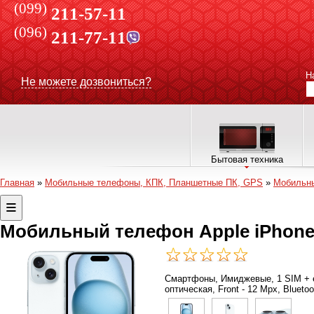
(099)
211-57-11
(096)
211-77-11
Н
Не можете дозвониться?
Бытовая техника
Главная
»
Мобильные телефоны, КПК, Планшетные ПК, GPS
»
Мобильн
Мобильный телефон Apple iPhone 
Смартфоны, Имиджевые, 1 SIM + e-s
оптическая, Front - 12 Mpx, Bluet