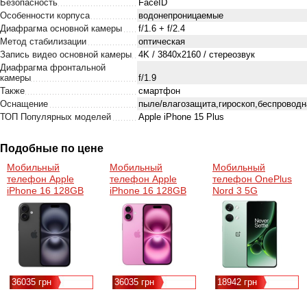
Безопасность
FaceID
Особенности корпуса
водонепроницаемые
Диафрагма основной камеры
f/1.6 + f/2.4
Метод стабилизации
оптическая
Запись видео основной камеры
4K / 3840x2160 / стереозвук
Диафрагма фронтальной
камеры
f/1.9
Также
смартфон
Оснащение
пыле/влагозащита,гироскоп,беспроводн
ТОП Популярных моделей
Apple iPhone 15 Plus
Подобные по цене
Мобильный
Мобильный
Мобильный
телефон Apple
телефон Apple
телефон OnePlus
iPhone 16 128GB
iPhone 16 128GB
Nord 3 5G
Black (MYE73)
Pink (MYEA3)
16/256GB Misty
Green
36035 грн
36035 грн
18942 грн