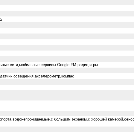
PS
ьные сети,мобильные сервисы Google,FM-радио,игры
,датчик освещения,акселерометр,компас
 спорта,водонепроницаемые,с большим экраном,с хорошей камерой,сенс