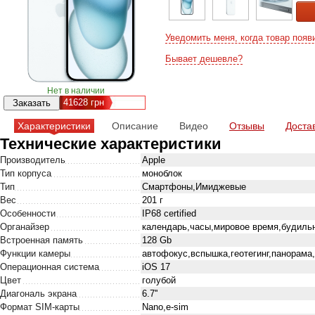
Уведомить меня, когда товар появ
Бывает дешевле?
Нет в наличии
41628
грн
Характеристики
Описание
Видео
Отзывы
Доста
Технические характеристики
Производитель
Apple
Тип корпуса
моноблок
Тип
Смартфоны,Имиджевые
Вес
201 г
Особенности
IP68 certified
Органайзер
календарь,часы,мировое время,будильн
Встроенная память
128 Gb
Функции камеры
автофокус,вспышка,геотегинг,панорама
Операционная система
iOS 17
Цвет
голубой
Диагональ экрана
6.7''
Формат SIM-карты
Nano,e-sim