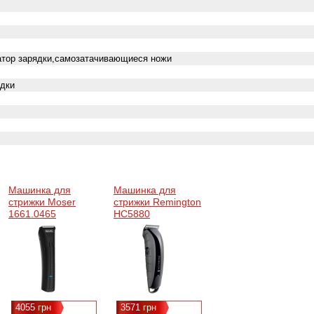
атор зарядки,самозатачивающиеся ножи
адки
Машинка для
Машинка для
стрижки Moser
стрижки Remington
1661.0465
HC5880
4055 грн
3571 грн