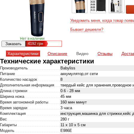
Уведомить меня, когда товар появ
Бывает дешевле?
Нет в наличии
4192
грн
Характеристики
Описание
Видео
Отзывы
Доста
Технические характеристики
Производитель
Babyliss
Питание
аккумулятор,от сети
Количество насадок
8
Дополнительная информация
твердый кейс для хранения,проводное 
Длина стрижки
0.6 - 28 мм
Ширина ножа
45 мм
Время автономной работы
160 мин минут
Время зарядки
3 часа
Комплектация
инструкция,машинка для стрижки,кейс 
Вес
280 г
Габариты
11 x 10 x 5 см
Модель
E986E