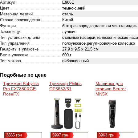
Артикул
E986E
Цвет
темно-синий
Материал лезвий
сталь
Страна производства
Китай
Функции
быстрая зарядка,влажная чистка,индик
Также ищут
лучшие
Тип установки длины
съёмные насадки,телескопические нас
Тип управления
ползунковое,регулировочное колесико
Габариты в упаковке
27.9 x 9.5 x 21.5 см
Вес в упаковке
600 г
Тип мотора
вибрационный
Подобные по цене
Триммер Babyliss
Триммер Philips
Машинка для
Pro FX7880RGE
QP6652/61
стрижки Beurer
RoseFX
MN5X
3885 грн
3997 грн
3963 грн