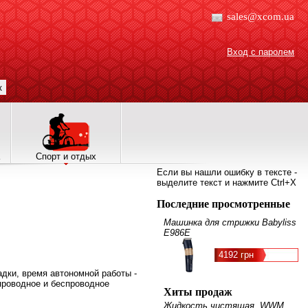
sales@xcom.ua
Вход с паролем
к
Спорт и отдых
Если вы нашли ошибку в тексте -
выделите текст и нажмите Ctrl+X
Последние просмотренные
Машинка для стрижки Babyliss
E986E
4192 грн
садки, время автономной работы -
 проводное и беспроводное
Хиты продаж
Жидкость чистящая, WWM