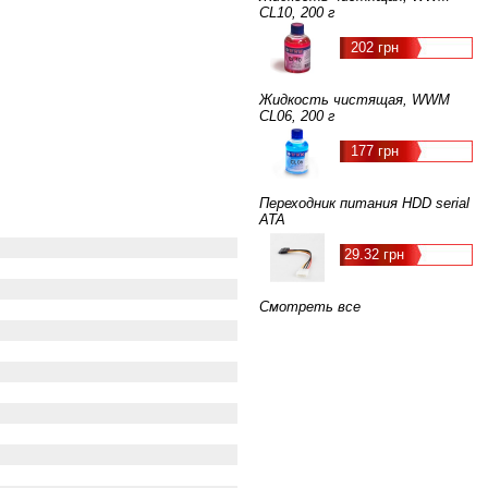
CL10, 200 г
202 грн
Жидкость чистящая, WWM
CL06, 200 г
177 грн
Переходник питания HDD serial
ATA
29.32 грн
Смотреть все