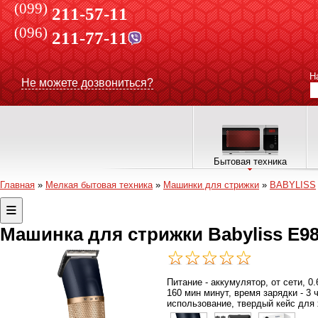
(099)
211-57-11
(096)
211-77-11
Н
Не можете дозвониться?
Бытовая техника
Главная
»
Мелкая бытовая техника
»
Машинки для стрижки
»
BABYLISS
Машинка для стрижки Babyliss E9
Питание - аккумулятор, от сети, 0
160 мин минут, время зарядки - 3 
использование, твердый кейс для х