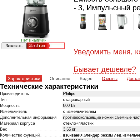
- 3, Импульсный ре
Нет в наличии
3578
грн
Уведомить меня, к
Бывает дешевле?
Характеристики
Описание
Видео
Отзывы
Доста
Технические характеристики
Производитель
Philips
Тип
стационарный
Мощность
800 Вт
Измельчитель
с измельчителем
Дополнительная информация
противоскользящие ножки,съемные час
Материал корпуса
стекло+пластик
Вес
3.65 кг
Количество функций
взбивания,блендер,режим лед,измельч