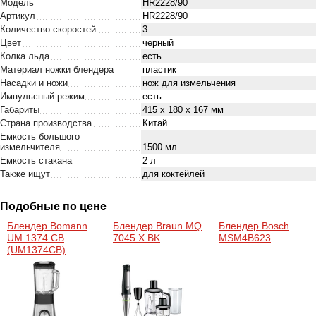
Модель
HR2228/90
Артикул
HR2228/90
Количество скоростей
3
Цвет
черный
Колка льда
есть
Материал ножки блендера
пластик
Насадки и ножи
нож для измельчения
Импульсный режим
есть
Габариты
415 х 180 х 167 мм
Страна производства
Китай
Емкость большого
измельчителя
1500 мл
Емкость стакана
2 л
Также ищут
для коктейлей
Подобные по цене
Блендер Bomann
Блендер Braun MQ
Блендер Bosch
UM 1374 CB
7045 X BK
MSM4B623
(UM1374CB)