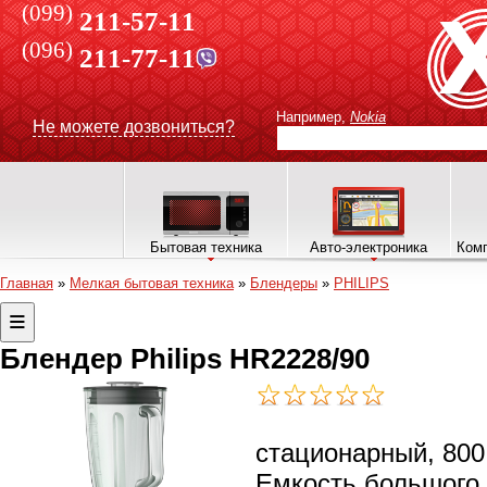
(099)
211-57-11
(096)
211-77-11
Например,
Nokia
Не можете дозвониться?
Бытовая техника
Авто-электроника
Комп
Главная
»
Мелкая бытовая техника
»
Блендеры
»
PHILIPS
Блендер Philips HR2228/90
стационарный, 800 
Емкость большого 