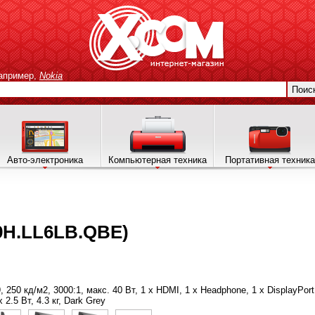
апример,
Nokia
Поис
Авто-электроника
Компьютерная техника
Портативная техника
9H.LL6LB.QBE)
9, 250 кд/м2, 3000:1, макс. 40 Вт, 1 х HDMI, 1 x Нeadphone, 1 х DisplayPor
2.5 Вт, 4.3 кг, Dark Grey