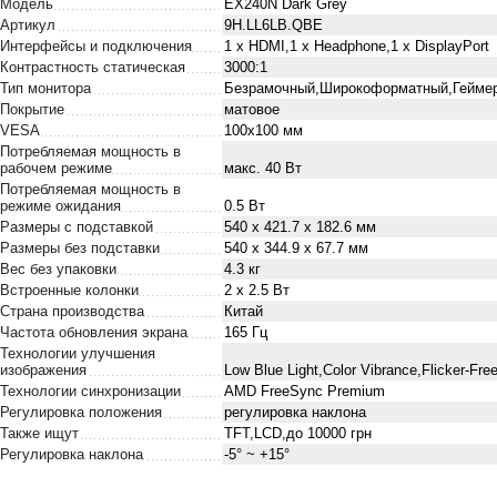
Модель
EX240N Dark Grey
Артикул
9H.LL6LB.QBE
Интерфейсы и подключения
1 х HDMI,1 x Нeadphone,1 х DisplayPort
Контрастность статическая
3000:1
Тип монитора
Безрамочный,Широкоформатный,Гейме
Покрытие
матовое
VESA
100x100 мм
Потребляемая мощность в
рабочем режиме
макс. 40 Вт
Потребляемая мощность в
режиме ожидания
0.5 Вт
Размеры с подставкой
540 x 421.7 x 182.6 мм
Размеры без подставки
540 x 344.9 x 67.7 мм
Вес без упаковки
4.3 кг
Встроенные колонки
2 х 2.5 Вт
Страна производства
Китай
Частота обновления экрана
165 Гц
Технологии улучшения
изображения
Low Blue Light,Color Vibrance‎,Flicker-Fre
Технологии синхронизации
AMD FreeSync Premium
Регулировка положения
регулировка наклона
Также ищут
TFT,LCD,до 10000 грн
Регулировка наклона
-5° ~ +15°