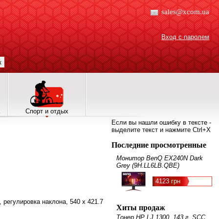
sales@xcom.ua
Вход с паролем
к
Спорт и отдых
Если вы нашли ошибку в тексте -
выделите текст и нажмите Ctrl+X
Последние просмотренные
Монитор BenQ EX240N Dark
Grey (9H.LL6LB.QBE)
4123 грн
t, регулировка наклона, 540 x 421.7
Хиты продаж
Тонер HP LJ 1300, 143 г, SCC