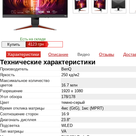
Есть на складе
4123
грн
Характеристики
Описание
Видео
Отзывы
Доста
Технические характеристики
Производитель
BenQ
Яркость
250 кд/м2
Максимальное количество
цветов
16.7 млн
Разрешение
1920 x 1080
Угол обзора
178/178
Цвет
темно-серый
Время отклика матрицы
4мс (GtG), 1мс (MPRT)
Соотношение сторон
16:9
Диагональ дисплея
23.8''
Подсветка
WLED
Тип матрицы
VA