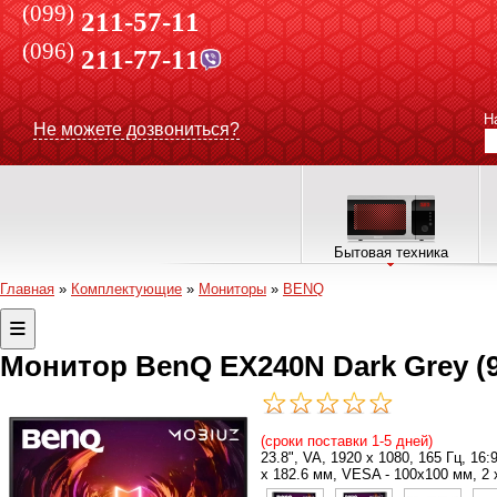
(099)
211-57-11
(096)
211-77-11
Н
Не можете дозвониться?
Бытовая техника
Главная
»
Комплектующие
»
Мониторы
»
BENQ
Монитор BenQ EX240N Dark Grey (
(сроки поставки 1-5 дней)
23.8", VA, 1920 x 1080, 165 Гц, 16:
x 182.6 мм, VESA - 100x100 мм, 2 х 