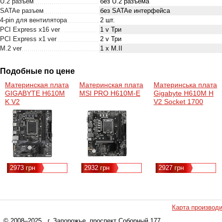
U.2 разъем
без U.2 разъема
SATAe разъем
без SATAe интерфейса
4-pin для вентилятора
2 шт.
PCI Express x16 ver
1 v Три
PCI Express x1 ver
2 v Три
M.2 ver
1 x M.II
Подобные по цене
Материнская плата
Материнская плата
Материнська плата
GIGABYTE H610M
MSI PRO H610M-E
Gigabyte H610M H
K V2
V2 Socket 1700
2973 грн
2932 грн
2927 грн
Карта производ
© 2008–2025
, г. Запорожье, проспект Соборный 177