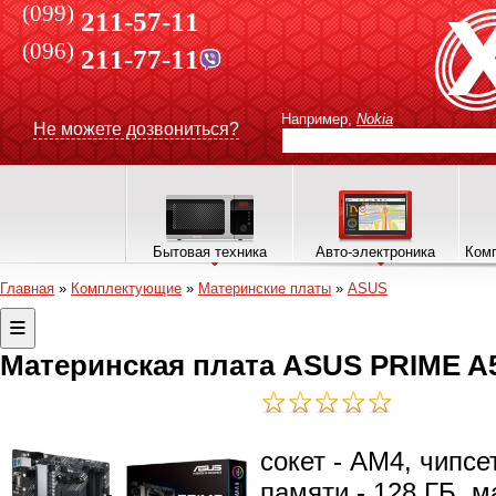
(099)
211-57-11
(096)
211-77-11
Например,
Nokia
Не можете дозвониться?
Бытовая техника
Авто-электроника
Комп
Главная
»
Комплектующие
»
Материнские платы
»
ASUS
Материнская плата ASUS PRIME A5
сокет - AM4, чипс
памяти - 128 ГБ, м