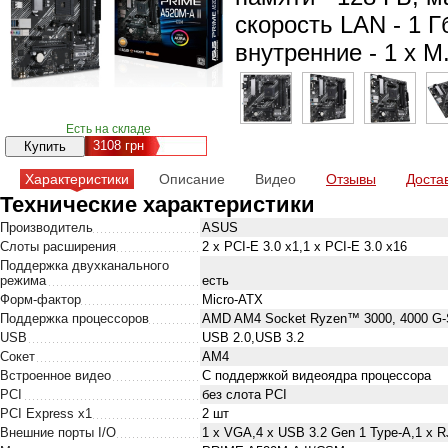
скорость LAN - 1 Г
внутренние - 1 x M.
Есть на складе
3108
грн
Характеристики
Описание
Видео
Отзывы
Доста
Технические характеристики
Производитель
ASUS
Слоты расширения
2 x PCI-E 3.0 x1,1 x PCI-E 3.0 x16
Поддержка двухканального
режима
есть
Форм-фактор
Micro-ATX
Поддержка процессоров
AMD AM4 Socket Ryzen™ 3000, 4000 G-Se
USB
USB 2.0,USB 3.2
Сокет
AM4
Встроенное видео
С поддержкой видеоядра процессора
PCI
без слота PCI
PCI Express x1
2 шт
Внешние порты I/O
1 x VGA,4 x USB 3.2 Gen 1 Type-A,1 x RJ