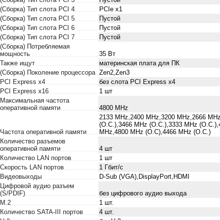
(Сборка) Тип слота PCI 4
PCIe x1
(Сборка) Тип слота PCI 5
Пустой
(Сборка) Тип слота PCI 6
Пустой
(Сборка) Тип слота PCI 7
Пустой
(Сборка) Потребляемая
мощность
35 Вт
Также ищут
материнская плата для ПК
(Сборка) Поколение процессора
Zen2,Zen3
PCI Express x4
без слота PCI Express x4
PCI Express x16
1 шт
Максимальная частота
оперативной памяти
4800 MHz
2133 MHz,2400 MHz,3200 MHz,2666 MHz,
(O.C.),3466 MHz (O.C.),3333 MHz (O.C.)
Частота оперативной памяти
MHz,4800 MHz (O.C),4466 MHz (O.C.)
Количество разъемов
оперативной памяти
4 шт
Количество LAN портов
1 шт
Скорость LAN портов
1 Гбит/с
Видеовыходы
D-Sub (VGA),DisplayPort,HDMI
Цифровой аудио разъем
(S/PDIF)
без цифрового аудио выхода
M.2
1 шт.
Количество SATA-III портов
4 шт.