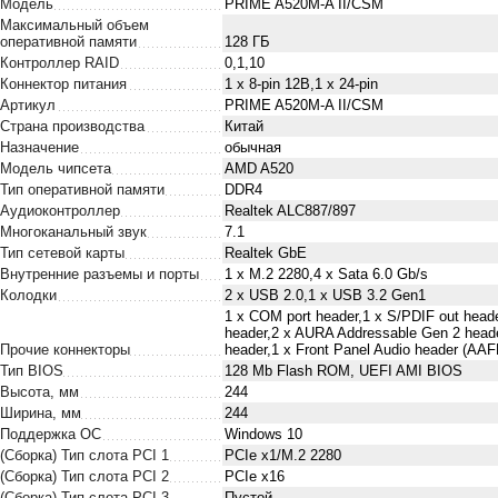
Модель
PRIME A520M-A II/CSM
Максимальный объем
оперативной памяти
128 ГБ
Контроллер RAID
0,1,10
Коннектор питания
1 x 8-pin 12В,1 x 24-pin
Артикул
PRIME A520M-A II/CSM
Страна производства
Китай
Назначение
обычная
Модель чипсета
AMD A520
Тип оперативной памяти
DDR4
Аудиоконтроллер
Realtek ALC887/897
Многоканальный звук
7.1
Тип сетевой карты
Realtek GbE
Внутренние разъемы и порты
1 x M.2 2280,4 x Sata 6.0 Gb/s
Колодки
2 x USB 2.0,1 x USB 3.2 Gen1
1 x COM port header,1 x S/PDIF out head
header,2 x AURA Addressable Gen 2 heade
Прочие коннекторы
header,1 x Front Panel Audio header (AAF
Тип BIOS
128 Mb Flash ROM, UEFI AMI BIOS
Высота, мм
244
Ширина, мм
244
Поддержка ОС
Windows 10
(Сборка) Тип слота PCI 1
PCIe x1/M.2 2280
(Сборка) Тип слота PCI 2
PCIe x16
(Сборка) Тип слота PCI 3
Пустой