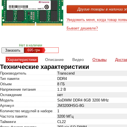
Другие товары в наличии э
Уведомить меня, когда товар появ
Бывает дешевле?
Нет в наличии
695
грн
Характеристики
Описание
Видео
Отзывы
Доста
Технические характеристики
Производитель
Transcend
Тип памяти
DDR4
Объем
8 ГБ
Напряжение питания
1.2 В
Охлаждение
нет
Модель
SoDIMM DDR4 8GB 3200 MHz
Артикул
JM3200HSG-8G
Количество модулей в наборе
1
Частота памяти
3200 МГц
Тайминги
CL22