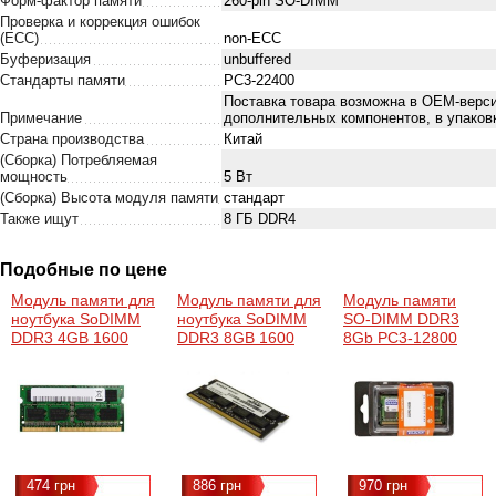
Форм-фактор памяти
260-pin SO-DIMM
Проверка и коррекция ошибок
(ECC)
non-ECC
Буферизация
unbuffered
Стандарты памяти
PC3-22400
Поставка товара возможна в ОЕМ-верси
Примечание
дополнительных компонентов, в упаков
Страна производства
Китай
(Сборка) Потребляемая
мощность
5 Вт
(Сборка) Высота модуля памяти
стандарт
Также ищут
8 ГБ DDR4
Подобные по цене
Модуль памяти для
Модуль памяти для
Модуль памяти
ноутбука SoDIMM
ноутбука SoDIMM
SO-DIMM DDR3
DDR3 4GB 1600
DDR3 8GB 1600
8Gb PC3-12800
MHz Golden
MHz AMD
(1600MHz)
Memory
(R538G1601S2S-U)
Goodram /
(GM16LS11/4)
GR1600S364L11/8G
474 грн
886 грн
970 грн