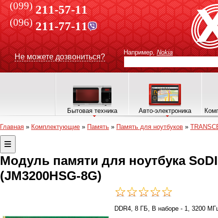
(099)
211-57-11
(096)
211-77-11
Например,
Nokia
Не можете дозвониться?
Бытовая техника
Авто-электроника
Комп
Главная
»
Комплектующие
»
Память
»
Память для ноутбуков
»
TRANSC
Модуль памяти для ноутбука SoD
(JM3200HSG-8G)
DDR4, 8 ГБ, В наборе - 1, 3200 МГ