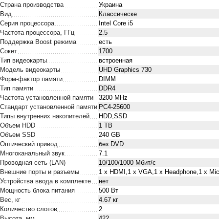
Страна производства
Украина
Вид
Классическе
Серия процессора
Intel Core i5
Частота процессора, ГГц
2.5
Поддержка Boost режима
есть
Сокет
1700
Тип видеокарты
встроенная
Модель видеокарты
UHD Graphics 730
Форм-фактор памяти
DIMM
Тип памяти
DDR4
Частота установленной памяти
3200 MHz
Стандарт установленной памяти
PC4-25600
Типы внутренних накопителей
HDD,SSD
Объем HDD
1 TB
Объем SSD
240 GB
Оптический привод
без DVD
Многоканальный звук
7.1
Проводная сеть (LAN)
10/100/1000 Мбит/с
Внешние порты и разъемы
1 x HDMI,1 x VGA,1 x Нeadphone,1 х Mic
Устройства ввода в комплекте
нет
Мощность блока питания
500 Вт
Вес, кг
4.67 кг
Количество слотов
2
Высота, мм
422