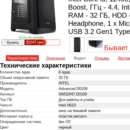
Boost, ГГц - 4.4, I
RAM - 32 ГБ, HDD -
Нeadphone, 1 х Micr
USB 3.2 Gen1 Type A
Есть на складе
31047
грн
Бывает
Характеристики
Описание
Видео
Отзывы
Доста
Технические характеристики
Количество ядер
6 ядер
Объем оперативной памяти
32 ГБ
Производитель
INTEL
Модель
Advanced D0109
Артикул
I5M32INT.D0109
Тип ПК
Для работы и учебы
Чипсет
Intel H610
Дополнительно
окно на боковой панели
Материал корпуса
пластик,металл
Операционная система
без ОС
Цвет
черный