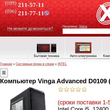
(099)
211-57-11
(096)
211-77-11
Например,
Nokia
Не можете дозвониться?
Бытовая техника
Авто-электроника
Комп
Главная
»
Системные блоки в сборе
»
INTEL
Компьютер Vinga Advanced D0109 (
(сроки поставки 1-
Intel Core i5, 1240