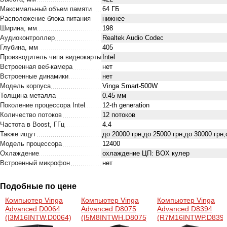
Максимальный объем памяти
64 ГБ
Расположение блока питания
нижнее
Ширина, мм
198
Аудиоконтроллер
Realtek Audio Codec
Глубина, мм
405
Производитель чипа видеокарты
Intel
Встроенная веб-камера
нет
Встроенные динамики
нет
Модель корпуса
Vinga Smart-500W
Толщина металла
0.45 мм
Поколение процессора Intel
12-th generation
Количество потоков
12 потоков
Частота в Boost, ГГц
4.4
Также ищут
до 20000 грн,до 25000 грн,до 30000 грн
Модель процессора
12400
Охлаждение
охлаждение ЦП: BOX кулер
Встроенный микрофон
нет
Подобные по цене
Компьютер Vinga
Компьютер Vinga
Компьютер Vinga
Advanced D0064
Advanced D8075
Advanced D8394
(I3M16INTW.D0064)
(I5M8INTWH.D8075)
(R7M16INTWP.D8394