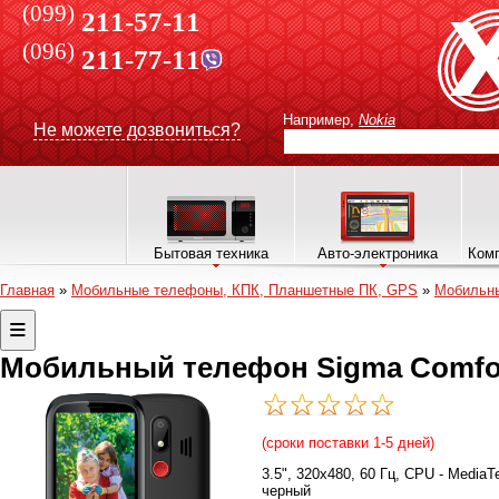
(099)
211-57-11
(096)
211-77-11
Например,
Nokia
Не можете дозвониться?
Бытовая техника
Авто-электроника
Комп
Главная
»
Мобильные телефоны, КПК, Планшетные ПК, GPS
»
Мобильн
Мобильный телефон Sigma Comfort 
(сроки поставки 1-5 дней)
3.5", 320x480, 60 Гц, CPU - Media
черный