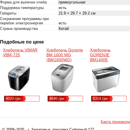
Форма для выпечки хлеба
прямоугольная
Поддержка температуры
есть
Габариты
21.8 × 29.7 × 29.2 см
Сохранение программы при
перебое электроэнергии
есть
Страна производства
Китай
Подобные по цене
Хлебопечь VIMAR
Хлебопечь Gorenje
Хлебопечь
VBM-725
BM 1600 WG
GORENJE
(BM1600WG)
BM1400E
4020 грн
4646 грн
6314 грн
Карта производ
© 2008–2025
, г. Запорожье, проспект Соборный 177