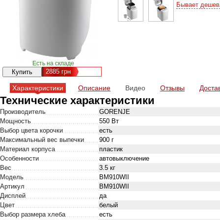
Бывает дешев
Есть на складе
2885
грн
Характеристики
Описание
Видео
Отзывы
Доста
Технические характеристики
Производитель
GORENJE
Мощность
550 Вт
Выбор цвета корочки
есть
Максимальный вес выпечки
900 г
Материал корпуса
пластик
Особенности
автовыключение
Вес
3.5 кг
Модель
BM910WII
Артикул
BM910WII
Дисплей
да
Цвет
белый
Выбор размера хлеба
есть