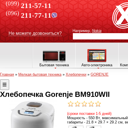
(099)
211-57-11
(096)
211-77-11
Например,
Nokia
Не можете дозвониться?
Бытовая техника
Авто-электроника
Комп
Главная
»
Мелкая бытовая техника
»
Хлебопечки
»
GORENJE
Хлебопечка Gorenje BM910WII
(сроки поставки 1-5 дней)
Мощность - 550 Вт, максимальный в
габариты - 21.8 × 29.7 × 29.2 см, ве