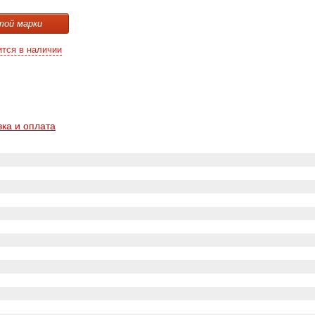
той марки
ится в наличии
вка и оплата