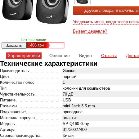
Другие товары в наличии э
Уведомить меня, когда товар появ
Бывает дешевле?
Нет в наличии
406
грн
Характеристики
Описание
Видео
Отзывы
Доста
Технические характеристики
Производитель
Genius
Цвет
черный
Количество полос
1
Тип
колонки для компьютера
Чувствительность
70 дБ
Питание
USB
Разъемы
mini Jack 3.5 mm
Подключение
проводное
Материал корпуса
пластик
Модель
SP-Q160 Gray
Артикул
31730027400
Страна производства
Китай