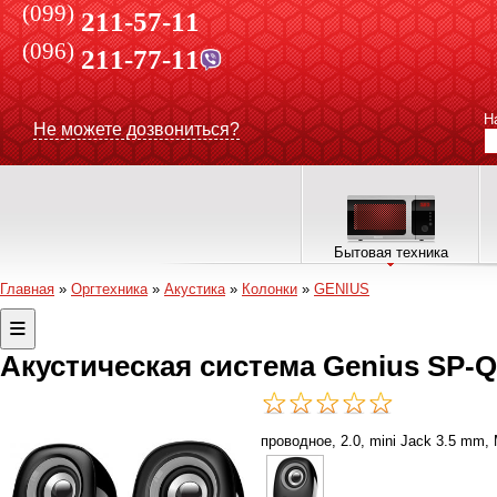
(099)
211-57-11
(096)
211-77-11
Н
Не можете дозвониться?
Бытовая техника
Главная
»
Оргтехника
»
Акустика
»
Колонки
»
GENIUS
Акустическая система Genius SP-Q
проводное, 2.0, mini Jack 3.5 mm,