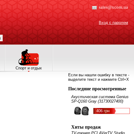
sales@xcom.ua
Вход с паролем
к
Спорт и отдых
Если вы нашли ошибку в тексте -
выделите текст и нажмите Ctrl+X
Последние просмотренные
Акустическая система Genius
SP-Q160 Gray (31730027400)
406 грн
Хиты продаж
TV-тюнер PCI AVerTV Studio