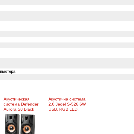
мпьютера
Акустическая
Акустична система
система Defender
2.0 Jedel S-526 6W
Aurora S8 Black
USB, RGB LED,
(65408)
чорний