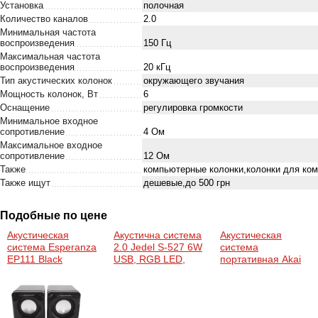
Установка
полочная
Количество каналов
2.0
Минимальная частота
воспроизведения
150 Гц
Максимальная частота
воспроизведения
20 кГц
Тип акустических колонок
окружающего звучания
Мощность колонок, Вт
6
Оснащение
регулировка громкости
Минимальное входное
сопротивление
4 Ом
Максимальное входное
сопротивление
12 Ом
Также
компьютерные колонки,колонки для ко
Также ищут
дешевые,до 500 грн
Подобные по цене
Акустическая
Акустична система
Акустическая
система Esperanza
2.0 Jedel S-527 6W
система
EP111 Black
USB, RGB LED,
портативная Akai
чорний
ABTS-MS89 Red