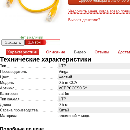
Другие товары в наличии э
Уведомить меня, когда товар появ
Бывает дешевле?
Нет в наличии
116
грн
Характеристики
Описание
Видео
Отзывы
Доста
Технические характеристики
Тип
UTP
Производитель
Vinga
Цвет
желтый
Модель
0.5 m CCA
Артикул
VCPPCCCS0.5Y
Категория
cat 5e
Тип кабеля
UTP
Длина
0.5 м
Страна производства
Китай
Материал
алюминий + медь
Подобные по цене