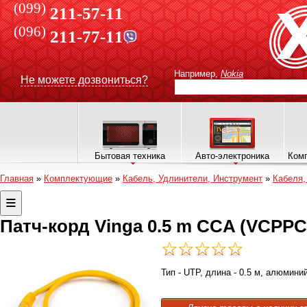
(099)
211-57-11
(096)
211-77-11
Например,
Nokia
Не можете дозвониться?
Бытовая техника
Авто-электроника
Комп
Главная
»
Комплектующие
»
Кабель, Удлинители, Инструмент
»
Кабеля,
Патч-корд Vinga 0.5 m CCA (VCPP
Тип - UTP, длина - 0.5 м, алюминий