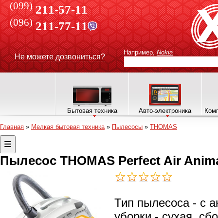
(099)
211-57-11
(096)
211-77-11
Например,
Nokia
Не можете дозвониться?
Бытовая техника
Авто-электроника
Комп
Главная
»
Мелкая бытовая техника
»
Пылесосы
»
THOMAS
Пылесос THOMAS Perfect Air Anima
Тип пылесоса - с 
уборки - сухая, сб