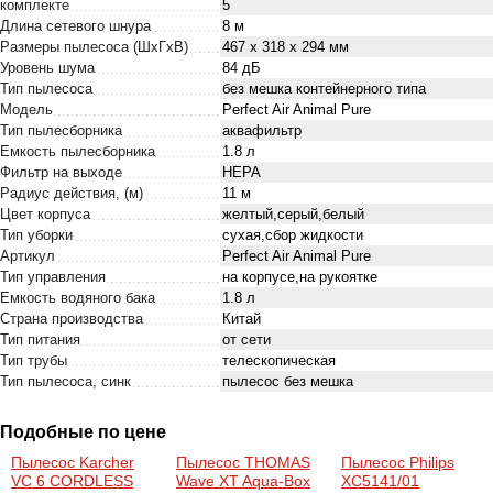
комплекте
5
Длина сетевого шнура
8 м
Размеры пылесоса (ШxГxВ)
467 х 318 х 294 мм
Уровень шума
84 дБ
Тип пылесоса
без мешка контейнерного типа
Модель
Perfect Air Animal Pure
Тип пылесборника
аквафильтр
Емкость пылесборника
1.8 л
Фильтр на выходе
НЕРА
Радиус действия, (м)
11 м
Цвет корпуса
желтый,серый,белый
Тип уборки
сухая,сбор жидкости
Артикул
Perfect Air Animal Pure
Тип управления
на корпусе,на рукоятке
Емкость водяного бака
1.8 л
Страна производства
Китай
Тип питания
от сети
Тип трубы
телескопическая
Тип пылесоса, синк
пылесос без мешка
Подобные по цене
Пылесос Karcher
Пылесос THOMAS
Пылесос Philips
VC 6 CORDLESS
Wave XT Aqua-Box
XC5141/01