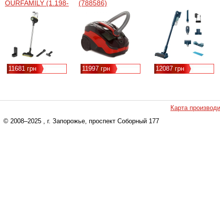
OURFAMILY (1.198-
(788586)
670.0)
11681 грн
11997 грн
12087 грн
Карта производ
© 2008–2025
, г. Запорожье, проспект Соборный 177