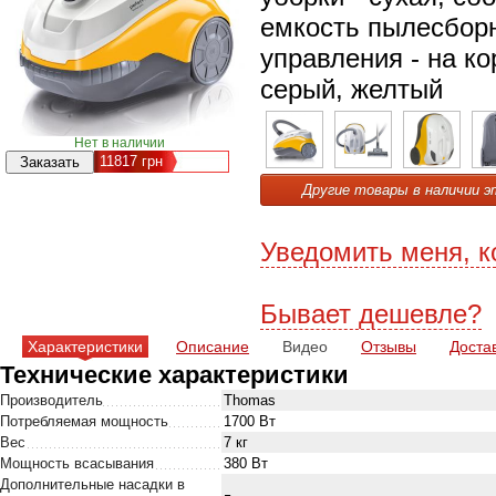
емкость пылесборни
управления - на ко
серый, желтый
Нет в наличии
11817
грн
Другие товары в наличии э
Уведомить меня, к
Бывает дешевле?
Характеристики
Описание
Видео
Отзывы
Доста
Технические характеристики
Производитель
Thomas
Потребляемая мощность
1700 Вт
Вес
7 кг
Мощность всасывания
380 Вт
Дополнительные насадки в