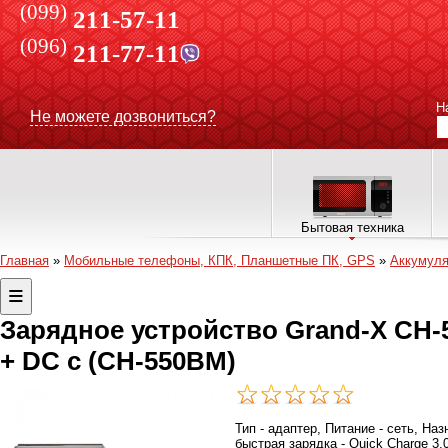
(099)
211-57-11
(096)
211-77-11
Н
Не можете дозвониться?
Бытовая техника
Главная
»
Мобильные телефоны, КПК, Планшетные ПК, GPS
»
Аккумуля
Зарядное устройство Grand-X CH-5
+ DC c (CH-550BM)
Тип - адаптер, Питание - сеть, На
быстрая зарядка - Quick Charge 3.0