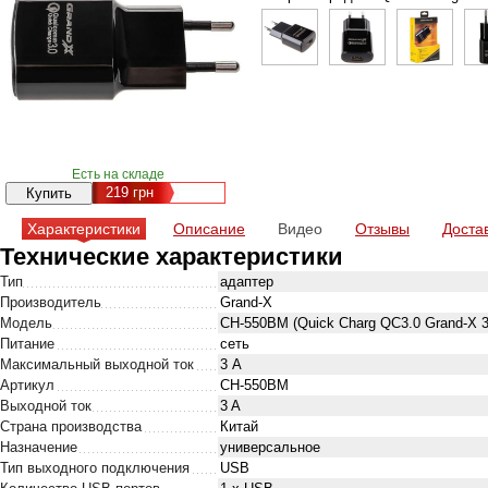
Есть на складе
219
грн
Характеристики
Описание
Видео
Отзывы
Доста
Технические характеристики
Тип
адаптер
Производитель
Grand-X
Модель
CH-550BM (Quick Charg QC3.0 Grand-X 3
Питание
сеть
Максимальный выходной ток
3 А
Артикул
CH-550BM
Выходной ток
3 A
Страна производства
Китай
Назначение
универсальное
Тип выходного подключения
USB