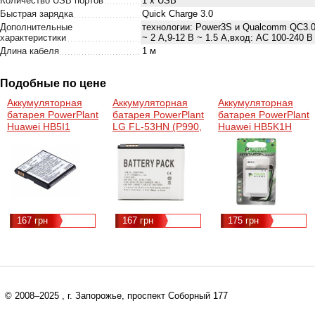
Количество USB портов
1 x USB
Быстрая зарядка
Quick Charge 3.0
Дополнительные
технологии: Power3S и Qualcomm QC3.0,м
характеристики
~ 2 А,9-12 В ~ 1.5 А,вход: AC 100-240 В 
Длина кабеля
1 м
Подобные по цене
Аккумуляторная
Аккумуляторная
Аккумуляторная
батарея PowerPlant
батарея PowerPlant
батарея PowerPlant
Huawei HB5I1
LG FL-53HN (P990,
Huawei HB5K1H
(CS362, C8300,
P920, P990, P993,
(U8650, C8650,
C6200, C6110,
Optimus 3D)
M865)
G6150, G7010)
(DV00DV6097)
(DV00DV6070)
(DV00DV6089)
167 грн
167 грн
175 грн
© 2008–2025
, г. Запорожье, проспект Соборный 177