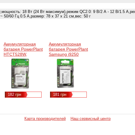
ощность: 18 Вт (24 Вт максимум),режим QC2.0: 9 В/2 А - 12 В/1.5 А,реж
~ 50/60 Гц 0.5 А,размер: 78 х 37 х 21 см,вес: 50 г
Аккумуляторная
Аккумуляторная
батарея PowerPlant
батарея PowerPlant
HTCT528W,
Samsung i9250
PM60120, One SV,
(Galaxy Nexus)
C520e, C525E,
(DV00DV6076)
C525C
(DV00DV6202)
182 грн
181 грн
Карта производителей
Наш сервисный центр