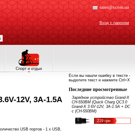
sales@xcom.ua
Вход с паролем
к
Спорт и отдых
Если вы нашли ошибку в тексте -
выделите текст и нажмите Ctrl+X
Последние просмотренные
.6V-12V, 3A-1.5A
Зарядное устройство Grand-X
CH-550BM (Quick Charg QC3.0
Grand-X 3.6V-12V, 3A-1.5A + DC
c (CH-550BM)
219 грн
количество USB портов - 1 x USB,