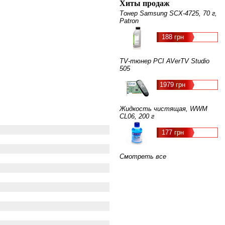
Хиты продаж
Тонер Samsung SCX-4725, 70 г,
Patron
188 грн
TV-тюнер PCI AVerTV Studio
505
1979 грн
Жидкость чистящая, WWM
CL06, 200 г
177 грн
Смотреть все