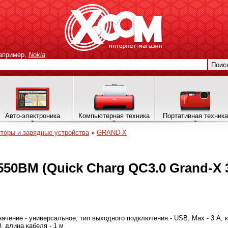
апример,
Nokia
Поис
Авто-электроника
Компьютерная техника
Портативная техника
торы и зарядные устройства
»
GRAND-X
50BM (Quick Charg QC3.0 Grand-X 3
значение - универсальное, тип выходного подключения - USB, Max - 3 А, 
, длина кабеля - 1 м