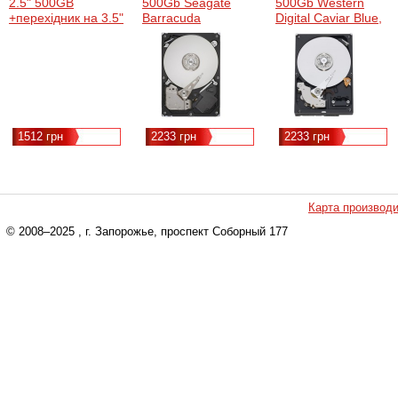
2.5" 500GB
500Gb Seagate
500Gb Western
+перехідник на 3.5"
Barracuda
Digital Caviar Blue,
(MM0500GBKAK)
(SEST500DM002)
WD5000AAKX
1512 грн
2233 грн
2233 грн
Карта производ
© 2008–2025
, г. Запорожье, проспект Соборный 177