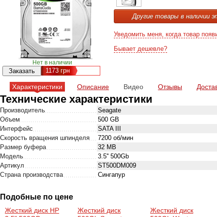
Другие товары в наличии э
Уведомить меня, когда товар появ
Бывает дешевле?
Нет в наличии
1173
грн
Характеристики
Описание
Видео
Отзывы
Доста
Технические характеристики
Производитель
Seagate
Объем
500 GB
Интерфейс
SATA III
Скорость вращения шпинделя
7200 об/мин
Размер буфера
32 MB
Модель
3.5'' 500Gb
Артикул
ST500DM009
Страна производства
Сингапур
Подобные по цене
Жесткий диск HP
Жесткий диск
Жесткий диск