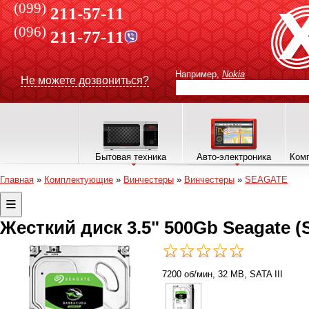
(099)
211-57-11
(096)
211-77-11
Например,
Nokia
Не можете дозвониться?
Бытовая техника
Авто-электроника
Комп
Главная
»
Комплектующие
»
Винчестеры
»
Винчестеры
»
SEAGATE
Жесткий диск 3.5" 500Gb Seagate 
7200 об/мин, 32 MB, SATA III