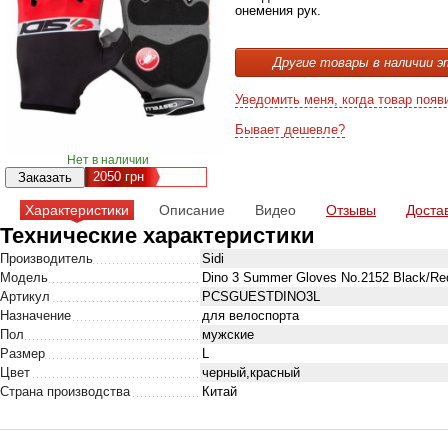
онемения рук.
Другие товары в наличии э
Уведомить меня, когда товар появ
Бывает дешевле?
Нет в наличии
2050
грн
Характеристики
Описание
Видео
Отзывы
Доста
Технические характеристики
Производитель
Sidi
Модель
Dino 3 Summer Gloves No.2152 Black/Re
Артикул
PCSGUESTDINO3L
Назначение
для велоспорта
Пол
мужские
Размер
L
Цвет
черный,красный
Страна производства
Китай