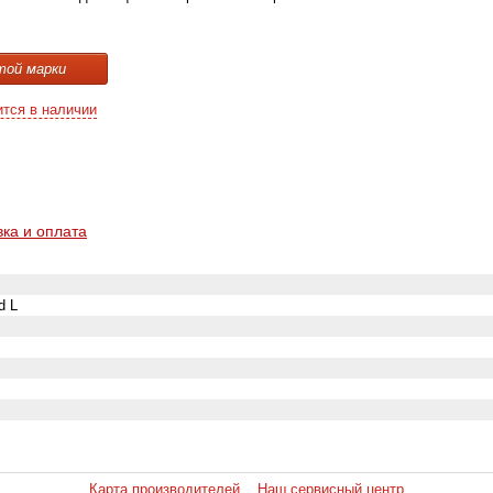
той марки
ится в наличии
вка и оплата
d L
Карта производителей
Наш сервисный центр