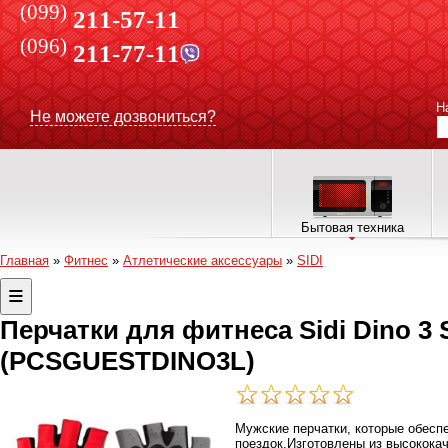
(099)
211-57-11
(096)
211-77-11
Н
Не можете дозвониться?
Бытовая техника
Главная
»
Фитнес
»
Атлетические аксессуары
»
SIDI
Перчатки для фитнеса Sidi Dino 3 
(PCSGUESTDINO3L)
Мужские перчатки, которые обесп
поездок.Изготовлены из высокока