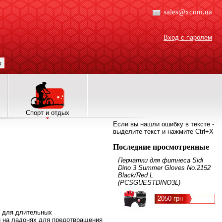
sales@xcom.ua
Вход с паролем
к
Спорт и отдых
Если вы нашли ошибку в тексте -
выделите текст и нажмите Ctrl+X
Последние просмотренные
Перчатки для фитнеса Sidi
Dino 3 Summer Gloves No.2152
Black/Red L
(PCSGUESTDINO3L)
2050 грн
т для длительных
и на ладонях для предотвращения