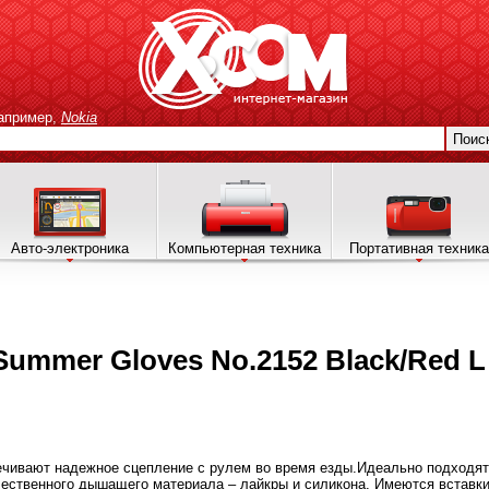
апример,
Nokia
Поис
Авто-электроника
Компьютерная техника
Портативная техника
Summer Gloves No.2152 Black/Red L
ечивают надежное сцепление с рулем во время езды.Идеально подходя
чественного дышащего материала – лайкры и силикона. Имеются вставк