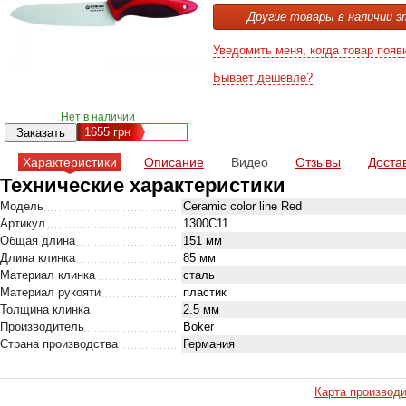
Другие товары в наличии э
Уведомить меня, когда товар появ
Бывает дешевле?
Нет в наличии
1655
грн
Характеристики
Описание
Видео
Отзывы
Доста
Технические характеристики
Модель
Ceramic color line Red
Артикул
1300C11
Общая длина
151 мм
Длина клинка
85 мм
Материал клинка
сталь
Материал рукояти
пластик
Толщина клинка
2.5 мм
Производитель
Boker
Страна производства
Германия
Карта производ