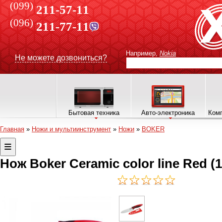
(099)
211-57-11
(096)
211-77-11
Например,
Nokia
Не можете дозвониться?
Бытовая техника
Авто-электроника
Комп
Главная
»
Ножи и мультиинструмент
»
Ножи
»
BOKER
Нож Boker Ceramic color line Red (