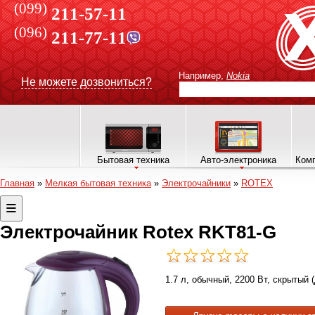
(099)
211-57-11
(096)
211-77-11
Например,
Nokia
Не можете дозвониться?
Бытовая техника
Авто-электроника
Комп
Главная
»
Мелкая бытовая техника
»
Электрочайники
»
ROTEX
Электрочайник Rotex RKT81-G
1.7 л, обычный, 2200 Вт, скрытый 