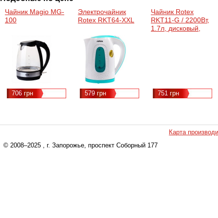
Чайник Magio MG-
Электрочайник
Чайник Rotex
100
Rotex RKT64-XXL
RKT11-G / 2200Вт,
1.7л, дисковый,
стекло
706 грн
579 грн
751 грн
Карта производ
© 2008–2025
, г. Запорожье, проспект Соборный 177