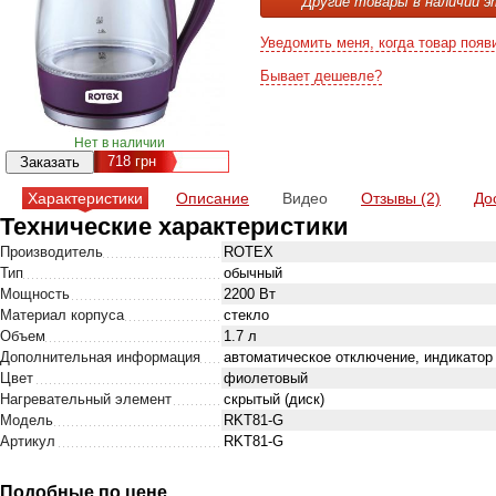
Другие товары в наличии э
Уведомить меня, когда товар появ
Бывает дешевле?
Нет в наличии
718
грн
Характеристики
Описание
Видео
Отзывы (2)
До
Технические характеристики
Производитель
ROTEX
Тип
обычный
Мощность
2200 Вт
Материал корпуса
стекло
Объем
1.7 л
Дополнительная информация
автоматическое отключение, индикатор
Цвет
фиолетовый
Нагревательный элемент
скрытый (диск)
Модель
RKT81-G
Артикул
RKT81-G
Подобные по цене