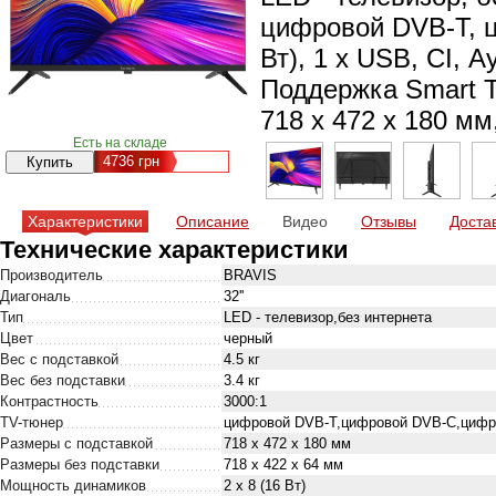
цифровой DVB-T, ц
Вт), 1 x USB, CI, 
Поддержка Smart T
718 х 472 х 180 мм,
Есть на складе
4736
грн
Характеристики
Описание
Видео
Отзывы
Доста
Технические характеристики
Производитель
BRAVIS
Диагональ
32''
Тип
LED - телевизор,без интернета
Цвет
черный
Вес с подставкой
4.5 кг
Вес без подставки
3.4 кг
Контрастность
3000:1
TV-тюнер
цифровой DVB-T,цифровой DVB-C,цифр
Размеры с подставкой
718 х 472 х 180 мм
Размеры без подставки
718 х 422 х 64 мм
Мощность динамиков
2 х 8 (16 Вт)