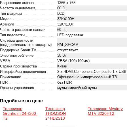
Разрешение экрана
1366 x 768
Частота обновления
60 Гц
Тип матрицы
LCD
Модель
32K4100H
Артикул
32K4100H
Частота развертки панели
60 Гц
Тип подсветки
LED подсветка
Система цветности
(поддерживаемые стандарты)
PAL,SECAM
Поддержка Smart TV
отсутствует
Энергопотребление
38 Вт
VESA
VESA (100х100мм)
Страна производства
Китай
Интерфейсы подключения
2 x HDMI,Component,Composite,1 x USB
Примечание
Официально импортированный ТВ
HDR
без HDR
Органы управления
мультимедийный пульт
Подобные по цене
Телевизор
Телевизор
Телевизор Mystery
Grunhelm 24H300-
THOMSON
MTV-3220HT2
T2
24HD2S13