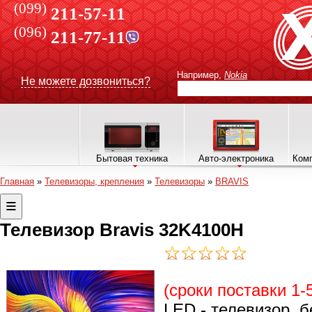
(099)
211-57-11
(096)
211-77-11
Например,
Nokia
Не можете дозвониться?
Бытовая техника
Авто-электроника
Комп
Главная
»
Телевизоры, крепления
»
Телевизоры
»
BRAVIS
Телевизор Bravis 32K4100H
(сроки поставки 1-
LED - телевизор, б