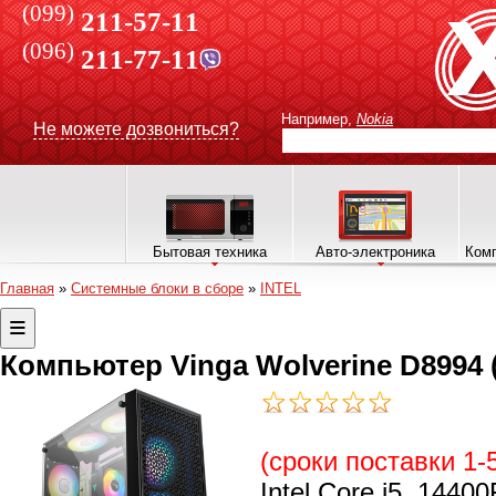
(099)
211-57-11
(096)
211-77-11
Например,
Nokia
Не можете дозвониться?
Бытовая техника
Авто-электроника
Комп
Главная
»
Системные блоки в сборе
»
INTEL
Компьютер Vinga Wolverine D8994
(сроки поставки 1-
Intel Core i5, 14400