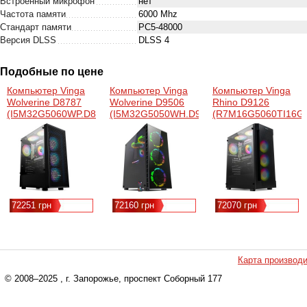
Встроенный микрофон
нет
Частота памяти
6000 Mhz
Стандарт памяти
PC5-48000
Версия DLSS
DLSS 4
Подобные по цене
Компьютер Vinga
Компьютер Vinga
Компьютер Vinga
Wolverine D8787
Wolverine D9506
Rhino D9126
(I5M32G5060WP.D8787)
(I5M32G5050WH.D9506)
(R7M16G5060TI16G
72251 грн
72160 грн
72070 грн
Карта производ
© 2008–2025
, г. Запорожье, проспект Соборный 177