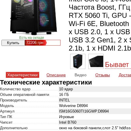
Частота Boost, ГГц 
RTX 5060 Ti, GPU -
Wi-Fi 6E, Bluetooth
x USB 2.0, 1 x USB 
Есть на складе
USB 3.2 Gen1, 2 x 
72206
грн
2.1b, 1 x HDMI 2.1b
Бывает
Характеристики
Описание
Видео
Отзывы
Доста
Технические характеристики
Количество ядер
10 ядер
Объем оперативной памяти
16 ГБ
Производитель
INTEL
Модель
Wolverine D8994
Артикул
I5M16G5060TI16GWP.D8994
Тип ПК
Игровые
Чипсет
Intel B760
Дополнительно
окно на боковой панели,слот 2.5'' hdd\s