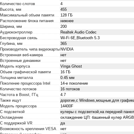
Количество слотов
4
Высота, мм
455
Максимальный объем памяти
128 ГБ
Расположение блока питания
нижнее
Ширина, мм
200
Аудиоконтроллер
Realtek Audio Codec
Беспроводная связь
Wi-Fi 6E,Bluetooth 5.3
Глубина, мм
365
Производитель чипа видеокарты
NVIDIA
Встроенная веб-камера
нет
Встроенные динамики
нет
Модель корпуса
Vinga Ghost
Объем графической памяти
16 ГБ
Толщина металла
0.45 мм
Поколение процессора Intel
14-е поколение
Количество потоков
16 потоков
Частота в Boost, ГГц
4.7
Также ищут
дорогие,с Windows,мощные,для график
Модель процессора
14400F
С подсветкой
кулеры с подсветкой,на передней панел
Охлаждение
охлаждение ЦП: башенный кулер ARGB,
С поддержкой VR
да
Возможность крепления VESA
нет