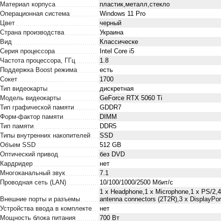
Материал корпуса
пластик,металл,стекло
Операционная система
Windows 11 Pro
Цвет
черный
Страна производства
Украина
Вид
Классическе
Серия процессора
Intel Core i5
Частота процессора, ГГц
1.8
Поддержка Boost режима
есть
Сокет
1700
Тип видеокарты
дискретная
Модель видеокарты
GeForce RTX 5060 Ti
Тип графической памяти
GDDR7
Форм-фактор памяти
DIMM
Тип памяти
DDR5
Типы внутренних накопителей
SSD
Объем SSD
512 GB
Оптический привод
без DVD
Кардридер
нет
Многоканальный звук
7.1
Проводная сеть (LAN)
10/100/1000/2500 Мбит/с
1 x Нeadphone,1 х Microphone,1 x PS/2,
Внешние порты и разъемы
antenna connectors (2T2R),3 x DisplayPor
Устройства ввода в комплекте
нет
Мощность блока питания
700 Вт