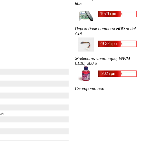
505
1979 грн
Переходник питания HDD serial
ATA
29.32 грн
Жидкость чистящая, WWM
CL10, 200 г
202 грн
Смотреть все
ой