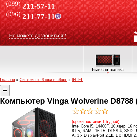
(099)
211-57-11
(096)
211-77-11
Н
Не можете дозвониться?
Бытовая техника
Главная
»
Системные блоки в сборе
»
INTEL
Компьютер Vinga Wolverine D8788 
(сроки поставки 1-5 дней)
Intel Core i5, 14400F, 10 ядер, 16 
8 ГБ, RAM - 16 ГБ, DLSS 4, SSD - 5
A, 3 x DisplayPort 2.1b, 1 x HDMI 2