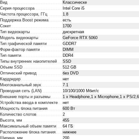
Вид
Классическе
Серия процессора
Intel Core i5
Частота процессора, ГГц
1.8
Поддержка Boost режима
есть
Сокет
1700
Тип видеокарты
дискретная
Модель видеокарты
GeForce RTX 5060
Тип графической памяти
GDDR7
Форм-фактор памяти
DIMM
Тип памяти
DDR4
Типы внутренних накопителей
SSD
Объем SSD
512 GB
Оптический привод
без DVD
Кардридер
нет
Многоканальный звук
7.1
Проводная сеть (LAN)
10/100/1000 Мбит/с
Внешние порты и разъемы
1 x Нeadphone,1 х Microphone,1 x PS/2,6
Устройства ввода в комплекте
нет
Мощность блока питания
600 Вт
Количество слотов
2
Высота, мм
455
Максимальный объем памяти
64 ГБ
Расположение блока питания
нижнее
Ширина, мм
200