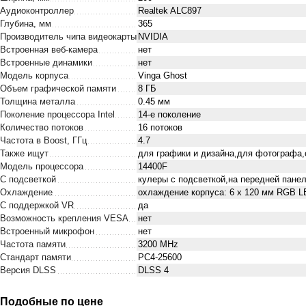
Аудиоконтроллер
Realtek ALC897
Глубина, мм
365
Производитель чипа видеокарты
NVIDIA
Встроенная веб-камера
нет
Встроенные динамики
нет
Модель корпуса
Vinga Ghost
Объем графической памяти
8 ГБ
Толщина металла
0.45 мм
Поколение процессора Intel
14-е поколение
Количество потоков
16 потоков
Частота в Boost, ГГц
4.7
Также ищут
для графики и дизайна,для фотографа
Модель процессора
14400F
С подсветкой
кулеры с подсветкой,на передней панел
Охлаждение
охлаждение корпуса: 6 x 120 мм RGB 
С поддержкой VR
да
Возможность крепления VESA
нет
Встроенный микрофон
нет
Частота памяти
3200 MHz
Стандарт памяти
PC4-25600
Версия DLSS
DLSS 4
Подобные по цене