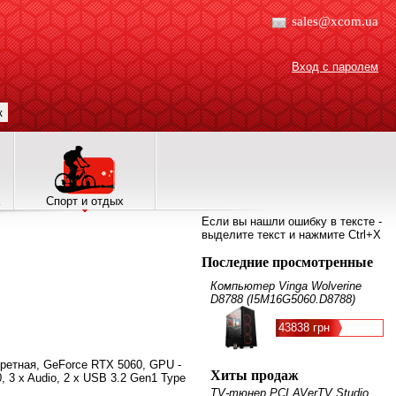
sales@xcom.ua
Вход с паролем
к
Спорт и отдых
Если вы нашли ошибку в тексте -
выделите текст и нажмите Ctrl+X
Последние просмотренные
Компьютер Vinga Wolverine
D8788 (I5M16G5060.D8788)
43838 грн
искретная, GeForce RTX 5060, GPU -
Хиты продаж
, 3 x Audio, 2 x USB 3.2 Gen1 Type
TV-тюнер PCI AVerTV Studio