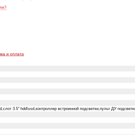
ле?
вка и оплата
sd,слот 3.5'' hdd\ssd,контроллер встроенной подсветки,пульт ДУ подсветк