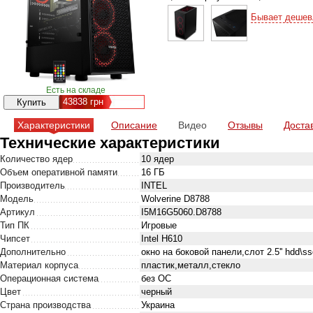
Бывает дешев
Есть на складе
43838
грн
Характеристики
Описание
Видео
Отзывы
Доста
Технические характеристики
Количество ядер
10 ядер
Объем оперативной памяти
16 ГБ
Производитель
INTEL
Модель
Wolverine D8788
Артикул
I5M16G5060.D8788
Тип ПК
Игровые
Чипсет
Intel H610
Дополнительно
окно на боковой панели,слот 2.5'' hdd\s
Материал корпуса
пластик,металл,стекло
Операционная система
без ОС
Цвет
черный
Страна производства
Украина