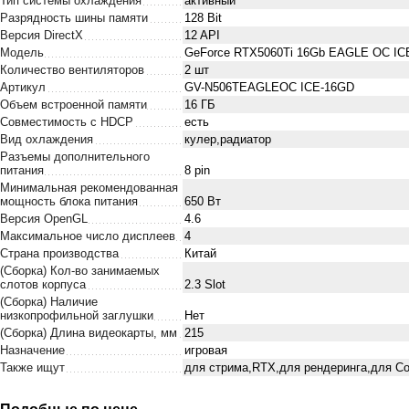
Тип системы охлаждения
активный
Разрядность шины памяти
128 Bit
Версия DirectX
12 API
Модель
GeForce RTX5060Ti 16Gb EAGLE OC IC
Количество вентиляторов
2 шт
Артикул
GV-N506TEAGLEOC ICE-16GD
Объем встроенной памяти
16 ГБ
Совместимость с HDCP
есть
Вид охлаждения
кулер,радиатор
Разъемы дополнительного
питания
8 pin
Минимальная рекомендованная
мощность блока питания
650 Вт
Версия OpenGL
4.6
Максимальное число дисплеев
4
Страна производства
Китай
(Сборка) Кол-во занимаемых
слотов корпуса
2.3 Slot
(Сборка) Наличие
низкопрофильной заглушки
Нет
(Сборка) Длина видеокарты, мм
215
Назначение
игровая
Также ищут
для стрима,RTX,для рендеринга,для Cou