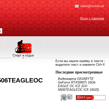
sales@xcom.ua
Вход с паролем
к
Спорт и отдых
Если вы нашли ошибку в тексте -
выделите текст и нажмите Ctrl+X
Последние просмотренные
N506TEAGLEOC
Видеокарта GIGABYTE
GeForce RTX5060Ti 16Gb
EAGLE OC ICE (GV-
N506TEAGLEOC ICE-16GD)
30443 грн