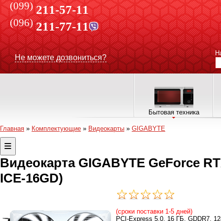
(099)
211-57-11
(096)
211-77-11
Н
Не можете дозвониться?
Бытовая техника
Главная
»
Комплектующие
»
Видеокарты
»
GIGABYTE
Видеокарта GIGABYTE GeForce RT
ICE-16GD)
(сроки поставки 1-5 дней)
PCI-Express 5.0, 16 ГБ, GDDR7, 128 