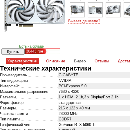
Бывает дешевле?
Есть на складе
30443
грн
Характеристики
Описание
Видео
Отзывы
Доста
Технические характеристики
Производитель
GIGABYTE
Тип видеокарты
NVIDIA
Интерфейс
PCI-Express 5.0
Максимальное разрешение
7680 x 4320
Разъемы
1 x HDMI 2.1b,3 x DisplayPort 2.1b
Форм-фактор
стандартная
Размеры
215 х 122 х 40 мм
Частота памяти
28000 MHz
Тип памяти
GDDR7
Графический чип
GeForce RTX 5060 Ti