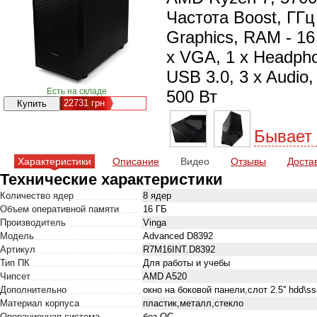
Частота Boost, ГГц
Graphics, RAM - 16 
x VGA, 1 x Нeadphon
USB 3.0, 3 x Audio,
Есть на складе
500 Вт
22731
грн
Бывает
Характеристики
Описание
Видео
Отзывы
Доста
Технические характеристики
Количество ядер
8 ядер
Объем оперативной памяти
16 ГБ
Производитель
Vinga
Модель
Advanced D8392
Артикул
R7M16INT.D8392
Тип ПК
Для работы и учебы
Чипсет
AMD A520
Дополнительно
окно на боковой панели,слот 2.5'' hdd\ssd
Материал корпуса
пластик,металл,стекло
Операционная система
без ОС