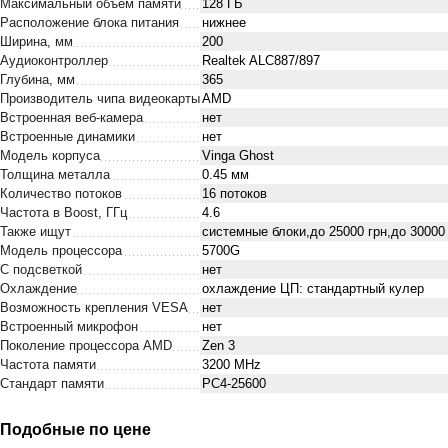
Максимальный объем памяти
128 ГБ
Расположение блока питания
нижнее
Ширина, мм
200
Аудиоконтроллер
Realtek ALC887/897
Глубина, мм
365
Производитель чипа видеокарты
AMD
Встроенная веб-камера
нет
Встроенные динамики
нет
Модель корпуса
Vinga Ghost
Толщина металла
0.45 мм
Количество потоков
16 потоков
Частота в Boost, ГГц
4.6
Также ищут
системные блоки,до 25000 грн,до 30000
Модель процессора
5700G
С подсветкой
нет
Охлаждение
охлаждение ЦП: стандартный кулер
Возможность крепления VESA
нет
Встроенный микрофон
нет
Поколение процессора AMD
Zen 3
Частота памяти
3200 MHz
Стандарт памяти
PC4-25600
Подобные по цене