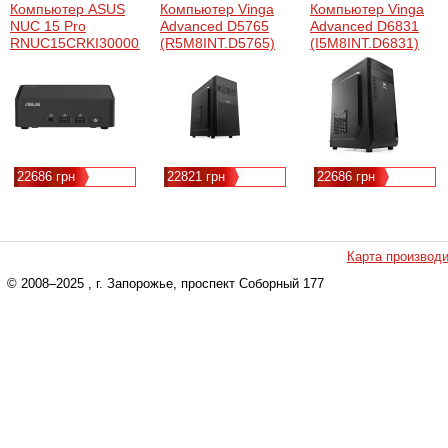
Компьютер ASUS
Компьютер Vinga
Компьютер Vinga
NUC 15 Pro
Advanced D5765
Advanced D6831
RNUC15CRKI300002
(R5M8INT.D5765)
(I5M8INT.D6831)
/ Core 3 100U 15W
(90AR00R2-
M00050)
22686 грн
22821 грн
22686 грн
Карта производ
© 2008–2025
, г. Запорожье, проспект Соборный 177