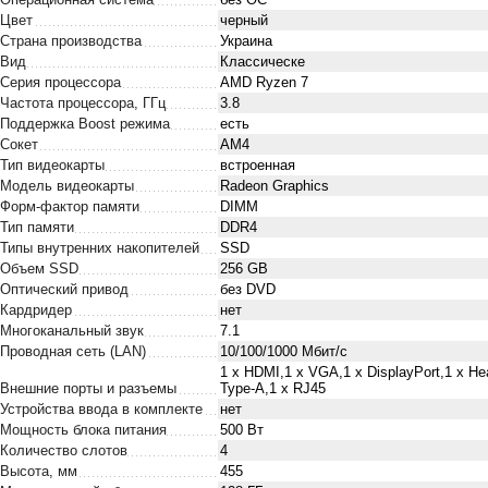
Цвет
черный
Страна производства
Украина
Вид
Классическе
Серия процессора
AMD Ryzen 7
Частота процессора, ГГц
3.8
Поддержка Boost режима
есть
Сокет
AM4
Тип видеокарты
встроенная
Модель видеокарты
Radeon Graphics
Форм-фактор памяти
DIMM
Тип памяти
DDR4
Типы внутренних накопителей
SSD
Объем SSD
256 GB
Оптический привод
без DVD
Кардридер
нет
Многоканальный звук
7.1
Проводная сеть (LAN)
10/100/1000 Мбит/с
1 x HDMI,1 x VGA,1 x DisplayPort,1 x Нe
Внешние порты и разъемы
Type-A,1 x RJ45
Устройства ввода в комплекте
нет
Мощность блока питания
500 Вт
Количество слотов
4
Высота, мм
455