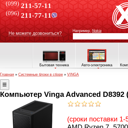
(099)
211-57-11
(096)
211-77-11
Например,
Nokia
Не можете дозвониться?
Бытовая техника
Авто-электроника
Комп
Главная
»
Системные блоки в сборе
»
VINGA
Компьютер Vinga Advanced D8392 
(сроки поставки 1-
AMD Ryzen 7, 5700G