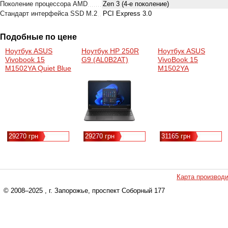
Поколение процессора AMD
Zen 3 (4-е поколение)
Стандарт интерфейса SSD M.2
PCI Express 3.0
Подобные по цене
Ноутбук ASUS
Ноутбук HP 250R
Ноутбук ASUS
Vivobook 15
G9 (AL0B2AT)
VivoBook 15
M1502YA Quiet Blue
M1502YA
(M1502YA-BQ579)
(M1502YA-BQ644)
(15.6"/Ryzen 7
(15.6"/Ryzen 7
5825U/16/SSD512/DOS)
5825U/16/SSD1000/
29270 грн
29270 грн
31165 грн
Карта производ
© 2008–2025
, г. Запорожье, проспект Соборный 177