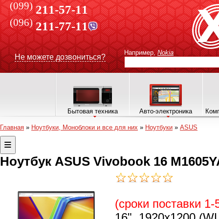
(099)
211-57-11
(096)
211-77-11
Например,
Nokia
Не можете дозвониться?
Бытовая техника
Авто-электроника
Комп
Главная
»
Ноутбуки, Моноблоки и все для них
»
Ноутбуки
»
ASUS
Ноутбук ASUS Vivobook 16 M1605Y
(сроки поставки 1-
16", 1920x1200 (WU