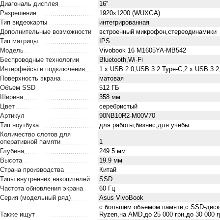
Диагональ дисплея
16''
Разрешение
1920x1200 (WUXGA)
Тип видеокарты
интегрированная
Дополнительные возможности
встроенный микрофон,стереодинамики
Тип матрицы
IPS
Модель
Vivobook 16 M1605YA-MB542
Беспроводные технологии
Bluetooth,Wi-Fi
Интерфейсы и подключения
1 х USB 2.0,USB 3.2 Type-C,2 х USB 3
Поверхность экрана
матовая
Объем SSD
512 ГБ
Ширина
358 мм
Цвет
серебристый
Артикул
90NB10R2-M00V70
Тип ноутбука
для работы,бизнес,для учебы
Количество слотов для
оперативной памяти
1
Глубина
249.5 мм
Высота
19.9 мм
Страна производства
Китай
Типы внутренних накопителей
SSD
Частота обновления экрана
60 Гц
Серия (модельный ряд)
Asus VivoBook
с большим объемом памяти,с SSD-диск
Также ищут
Ryzen,на AMD,до 25 000 грн,до 30 000 г