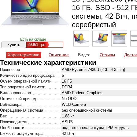
16 ГБ, SSD - 512 
системы, 42 Втч, п
серебристый
Есть на складе
29361
грн
Характеристики
Описание
Видео
Отзывы
Доста
Технические характеристики
Процессор
AMD Ryzen 5 7430U (2.3 - 4.3 ГГц)
Количество ядер процессора
6
Объем оперативной памяти
16 ГБ
Тип оперативной памяти
DDR4
Видеопроцессор
AMD Radeon Graphics
Оптический привод
No ODD
Веб-камера
WEB-Camera
Операционная система
без операционной системы
Вес
1.88 кг
Производитель
ASUS
Особенности
подсветка клавиатуры,TPM модуль
Емкость аккумулятора
42 Втч