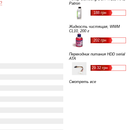
?
Patron
188 грн
Жидкость чистящая, WWM
CL10, 200 г
202 грн
Переходник питания HDD serial
ATA
29.32 грн
Смотреть все