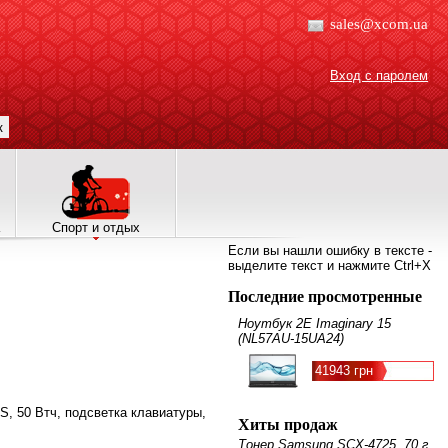
sales@xcom.ua
Вход с паролем
к
Спорт и отдых
Если вы нашли ошибку в тексте -
выделите текст и нажмите Ctrl+X
Последние просмотренные
Ноутбук 2E Imaginary 15
(NL57AU-15UA24)
41943 грн
 DOS, 50 Втч, подсветка клавиатуры,
Хиты продаж
Тонер Samsung SCX-4725, 70 г,