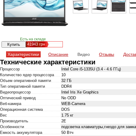
Есть на складе
41943
грн
Характеристики
Описание
Видео
Отзывы
Доста
Технические характеристики
Процессор
Intel Core i5-1335U (3.4 - 4.6 ГГц)
Количество ядер процессора
10
Объем оперативной памяти
32 ГБ
Тип оперативной памяти
DDR4
Видеопроцессор
Intel Iris Xe Graphics
Оптический привод
No ODD
Веб-камера
WEB-Camera
Операционная система
DOS
Вес
1.75 кг
Производитель
2E
Особенности
подсветка клавиатуры,гнездо для замк
Емкость аккумулятора
50 Втч