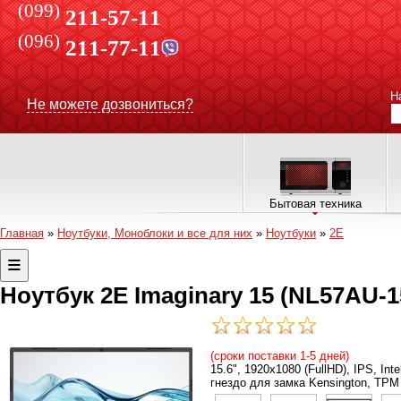
(099)
211-57-11
(096)
211-77-11
Н
Не можете дозвониться?
Бытовая техника
Главная
»
Ноутбуки, Моноблоки и все для них
»
Ноутбуки
»
2E
Ноутбук 2E Imaginary 15 (NL57AU-
(сроки поставки 1-5 дней)
15.6", 1920х1080 (FullHD), IPS, Int
гнездо для замка Kensington, TPM 