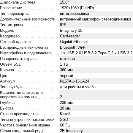
Диагональ дисплея
15.6''
Разрешение
1920х1080 (FullHD)
Тип видеокарты
интегрированная
Дополнительные возможности
встроенный микрофон,стереодинамики
Тип матрицы
IPS
Модель
Imaginary 15
Кардридер
Card-reader
Сетевой адаптер
Gigabit Ethernet
Беспроводные технологии
Bluetooth,Wi-Fi
Интерфейсы и подключения
1 х USB 2.0,USB 3.2 Type-C,2 х USB 3
Поверхность экрана
матовая
Объем SSD
1 ТБ
Ширина
360 мм
Цвет
черный
Артикул
NL57AU-15UA24
Тип ноутбука
для работы и учебы
Количество слотов для
оперативной памяти
2
Глубина
239 мм
Высота
20 мм
Страна производства
Китай
Типы внутренних накопителей
SSD
Частота обновления экрана
60 Гц
Серия (модельный ряд)
2E Imaginary